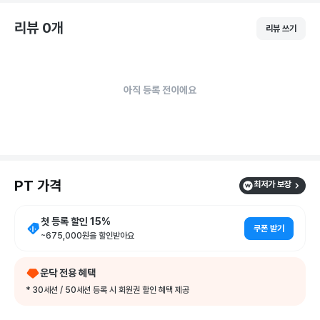
부위별 근육이 어떻게 움직여야 하는지, 관절의 올바른 사용
리뷰 0개
법을 '근거'를 기반으로 이해시켜 드립니다.

리뷰 쓰기
• 기능 보완 : 부족한 신체 기능을 파악 후 운동 수행 능력을 
높여주는 보조 운동 병행

아직 등록 전이에요
• STEP 3. '운동 자립'을 위한 루틴 제공

저의 최종 목표는 회원님의 홀로서기입니다.

수업이 없는 날, 개인 운동을 나와서도 멍하니 서 있지 않을 
수 있게 지도합니다.

PT 가격
최저가 보장
🥗 식단 관리 : 지속 가능한 다이어트

첫 등록 할인
15
%
굶기만 하는 다이어트는 요요를 부를 뿐입니다.

쿠폰 받기
~
675,000
원을 할인받아요
• 과학적인 설계 :

회원님의 기초대사량과 활동량을 고려해

운닥 전용 혜택
'유지 칼로리'를 구한 뒤 감량 목표와 기간에 맞춰 탄/단/지
* 30세션 / 50세션 등록 시 회원권 할인 혜택 제공
를 재설정합니다.
