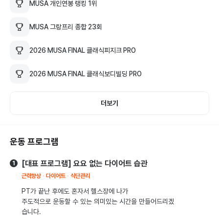
- 이론과 실기 모두, 근거기반 과학적인 트레이닝

MUSA 개인연봉 랭킹 1위
- 운동을 잘 가르치려면 운동을 잘 해야 합니다.

MUSA 그랑프리 종합 23회
3️⃣ 트레이너들의 트레이너

2026 MUSA FINAL 클래식피지크 PRO
- 현역 트레이너 대상 레슨 및 교육 세미나 다수 진행

- 트레이너들을 가르치는 트레이너

2026 MUSA FINAL 클래식보디빌딩 PRO
긴 시간동안 만들어 온 결과물과 이력들이 증명합니다.

더보기
시간과 열정을 주시면 결과를 만들어드립니다.
운동 프로그램
[대표 프로그램] 요요 없는 다이어트 습관
1
근력향상
다이어트
식단관리
PT가 끝난 후에도 혼자서 헬스장에 나가

주도적으로 운동할 수 있는 의미있는 시간을 만들어드리겠
습니다.
