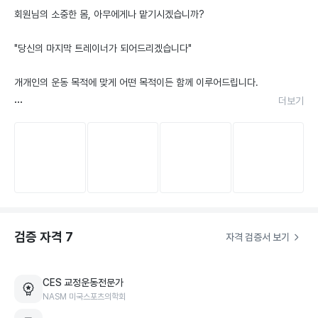
회원님의 소중한 몸, 아무에게나 맡기시겠습니까?

"당신의 마지막 트레이너가 되어드리겠습니다"

개개인의 운동 목적에 맞게 어떤 목적이든 함께 이루어드립니다.

더보기
1️⃣ NASM(미국스포츠의학회, 미 정부 공인 자격증)

Corrective Exercise Specialist(교정운동전문가)

- 다수 근골격계 질환 CASE 접근 및 재활/통증케어

- 근골격계 질환의 접근 및 처방 관련 세미나 다수 진행

더보기
- 현역 트레이너 대상 재활운동 교육 다수 진행

검증 자격
7
2️⃣ 현) 클래식피지크 / 클래식보디빌딩 PRO 선수

자격 검증서 보기
- 2025 MUSA 전 체급 최다 통합우승(그랑프리)

CES 교정운동전문가
- 현) MUSA 개인랭킹 1위 연봉선수 

NASM 미국스포츠의학회
- 다수 회원 바디프로필 및 시합출전/입상 이력 다수
