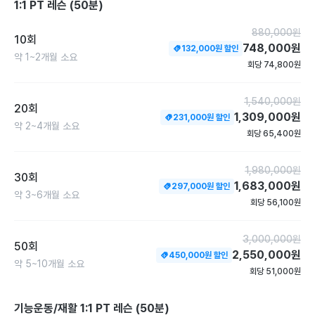
1:1 PT 레슨 (50분)
• 라이프스타일 맞춤 :

직장인, 학생 등 개개인의 생활 패턴에 맞춰 무리 없는 식단
880,000
원
10회
을 구성합니다.

748,000
원
132,000
원 할인
약
1~2개월
소요
회당
74,800
원
• 밀착 케어 :

매일 저녁 피드백을 통해 식단을 점검하고, 무너지지 않도록 
멘탈까지 관리해 드립니다.

1,540,000
원
20회
1,309,000
원
231,000
원 할인
약
2~4개월
소요
✨ "오랜 경험으로 증명된 노하우를 아낌없이 드립니다."

회당
65,400
원
정확한 방법과 기준 없이 흘리는 땀은 노동이 될 수 있습니
1,980,000
원
다. 운동을 한 번도 해보지 않은 분들도 이해하기 쉽게, 그리
30회
1,683,000
원
고 안전하게 지도하겠습니다.
297,000
원 할인
약
3~6개월
소요
회당
56,100
원
3,000,000
원
50회
2,550,000
원
450,000
원 할인
약
5~10개월
소요
회당
51,000
원
기능운동/재활 1:1 PT 레슨 (50분)