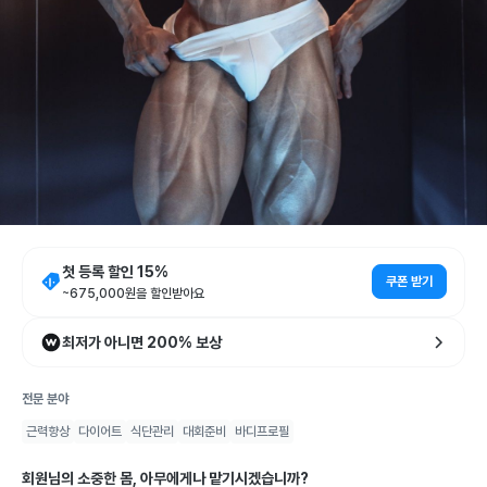
이정찬
선생님
첫 등록 할인
15
%
쿠폰 받기
짐타임 성수역점
~
675,000
원을 할인받아요
0.0
리뷰
0
검증 자격
7
회당
56,100
원
혜택
👏 최근 한 달간
354
명
관심
최저가 아니면 200% 보상
전문 분야
근력향상
다이어트
식단관리
대회준비
바디프로필
회원님의 소중한 몸, 아무에게나 맡기시겠습니까?