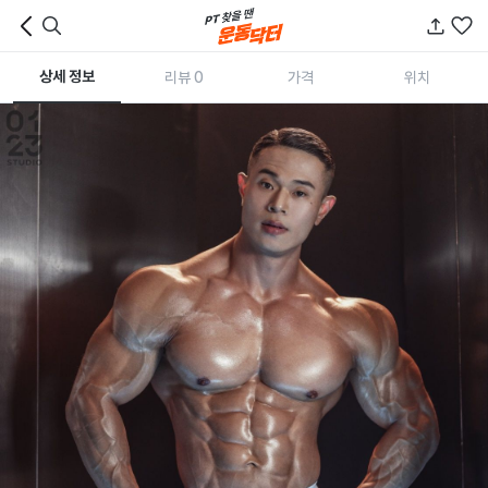
상세 정보
리뷰 0
가격
위치