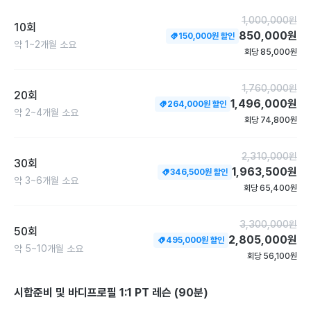
1,000,000
원
10회
850,000
원
150,000
원 할인
약
1~2개월
소요
회당
85,000
원
1,760,000
원
20회
1,496,000
원
264,000
원 할인
약
2~4개월
소요
회당
74,800
원
2,310,000
원
30회
1,963,500
원
346,500
원 할인
약
3~6개월
소요
회당
65,400
원
3,300,000
원
50회
2,805,000
원
495,000
원 할인
약
5~10개월
소요
회당
56,100
원
시합준비 및 바디프로필 1:1 PT 레슨 (90분)