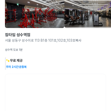
짐타임 성수역점
서울 성동구 성수이로 113 B1층 101호,102호,103호
복사
성수역 도보 1분
무료 제공
주차 2시간
운동복