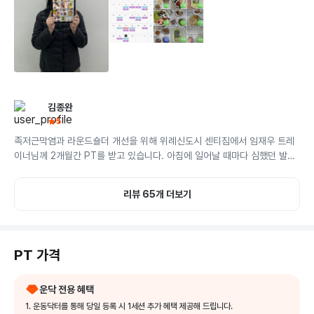
합니다

헬스장도 너무 넓고 쾌적하고 기구들도 많아서 너무 좋고ㅎㅎ 진
짜 완전 짱!! 좋음요
김종완
5
족저근막염과 라운드숄더 개선을 위해 위례신도시 센티짐에서 임재우 트레
이너님께 2개월간 PT를 받고 있습니다. 아침에 일어날 때마다 심했던 발바
닥 통증이 많이 호전되어 편안해졌고 구부정했던 어깨 자세도 눈에 띄게 개
선되었습니다. 특히 임재우 트레이너님의 꼼꼼한 자세교정과 전문적인 운동 
리뷰 65개 더보기
처방이 인상적이었어요. 제 몸 상태를 정확히 진단하고 족저근막염과 체형 
문제에 맞는 맞춤형 운동을 제시해주셔서 효과를 빠르게 느낄 수 있었습니
다. 매 수업마다 세심하게 자세를 체크하고 왜 이 운동이 필요한지 자세히 설
명해주셔서 이해하면서 운동할 수 있었어요. 수업 내용에 너무 만족해서 추
PT 가격
가 등록했습니다. 센터가 10층에 위치해 환경도 쾌적하고 운동하기 좋았어
요. 체형교정이나 통증 개선이 필요하신 분들께 강력 추천드립니다.
운닥 전용 혜택
1. 운동닥터를 통해 당일 등록 시 1세션 추가 혜택 제공해 드립니다.