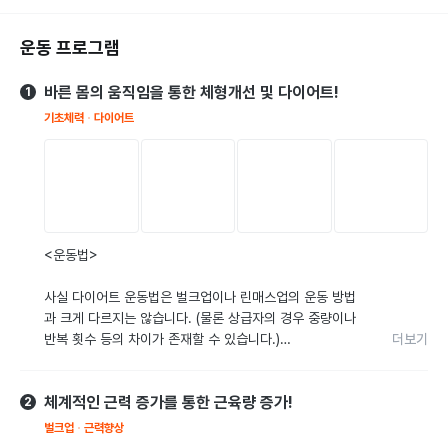
운동 프로그램
바른 몸의 움직임을 통한 체형개선 및 다이어트!
1
기초체력
다이어트
더보기
<운동법>

사실 다이어트 운동법은 벌크업이나 린매스업의 운동 방법
과 크게 다르지는 않습니다. (물론 상급자의 경우 중량이나 
반복 횟수 등의 차이가 존재할 수 있습니다.)

더보기
모든 운동은 회원님 개개인마다의 관절의 가능한 움직임 범
체계적인 근력 증가를 통한 근육량 증가!
위가 있을 것이고, 그러한 움직임 내에서 진행을 하게 됩니
2
다. 

벌크업
근력향상