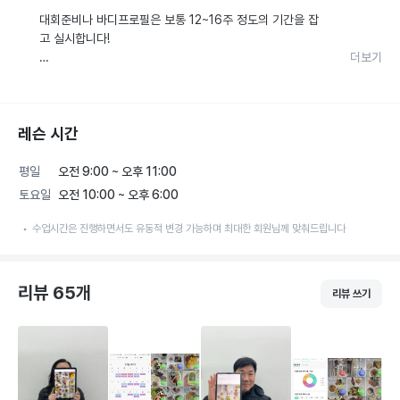
운동 시간 이외에 유산소 운동을 하는 것을 권장해 드립니
대회준비나 바디프로필은 보통 12~16주 정도의 기간을 잡
[초보자] 만약 운동을 처음 하시는 경우 위의 상급자의 운동 
다. 저와 수업이 끝나고 약 30~1시간 개인적인 운동을 챙길 
고 실시합니다! 

방법으로 수업이 진행되지는 않으며, 운동 초반에는 위의 
수 있도록 말씀드립니다. 

더보기
'바른 몸의 움직임을 통한 체형개선 및 다이어트' 프로그램
 앞선 프로그램들의 경우보다 조금 더 강하고 많은 빈도로 
에서 소개해드린 운동방법과 같이 수업이 진행됩니다. 

-> 식단

운동을 진행합니다. 아무래도 어떠한 목표를 정해 놓고 정해
진 시간 안에서 그 목표를 향해 달려가는 것이다 보니 더욱 
회원님의 하루 대사량 이상의 식사가 중요하며, 충분한 양의 
식단은 회원님들의 기초대사량을 먼저 확인하는 걸로 진행
레슨 시간
힘들고 엄청난 노력이 필요한 것이 사실입니다. 

탄수화물 및 단백질 섭취로 체중 증가를 유도할 것이고, 점
됩니다. 그에 맞춘 식단을 초반 1~2주 정도 임의로 정하고 
차적으로 안정된 자세에서 근력을 증가시킬 수 있도록 조금
그 식단에 따른 몸의 체중변화를 확인합니다.  

 식단과 같은 경우도 정말 많이 신경을 써야하고 운동량도 
평일
오전 9:00 ~ 오후 11:00
씩 높은 중량까지 다룰 수 있도록 지도해드립니다.

신경 써야합니다. 그렇기에 운동을 어느 정도 잘 하실 수 있
토요일
오전 10:00 ~ 오후 6:00
식단의 효과가 있으면 계속 진행하고 효과가 미비하면 식단
고 의지가 강한 상급자 분들께 추천드립니다.

을 재조정하게 됩니다! 이 역시 일반인이나 직장인들의 개인
수업시간은 진행하면서도 유동적 변경 가능하며 최대한 회원님께 맞춰드립니다
-> 식단

생활에 맞는 식사를 추천드림으로써 큰 식단변화가 없는 선
 가장 중요한 것은 무작정 높은 중량, 높은 강도, 많은 운동
에서 진행하여 크게 스트레스 받지 않도록 도와드립니다!😀
양만을 생각하는 것이 아닌 어떠한 목표를 가지든 가장 중요
보통 벌크업이나 린매스업, 근력향상을 위해서 많이 먹는 것
한 부분인 '건강' 이라는 것을 잊지 않으셨으면 합니다.

이 중요하다고 생각하시는 분들이 많이 계십니다. 하지만 무
리뷰 65개
리뷰 쓰기
턱대고 많이 먹는 것은 좋은 방법은 아닙니다. 

항상 건강을 최우선으로 하여 지도해 드릴 것이며, 그렇기에 
린매스업에 있어서 중요한 것은!! 바로 탄수화물 섭취량을 
운동에 있어서는 가장 기본인 몸의 바른 움직임을 첫 번째 
증가시키는 것 입니다! 

목표로 잡을 것입니다. 바름 움직임이 나오지 않는 상황에서
의 무작정 강도 높은 훈련은 진행하지 않습니다.

식사를 하면서 혹독한 식사 변화로 인해 힘들어 하시는 분들
이 계십니다. 하지만 저와 함께라면 그런 걱정은 NO! 
