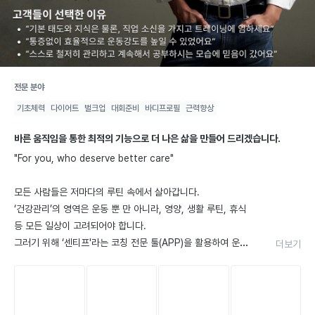
임재우
선생님
전문 분야
센티프짐 위례점
기초체력
다이어트
벌크업
대회준비
바디프로필
근력향상
5.0
리뷰
65
검증 자격
23
회당
82,500
원
혜택
바른 움직임을 통한 최적의 기능으로 더 나은 삶을 만들어 드리겠습니다.
👏 최근 한 달간
253
명
관심
"For you, who deserve better care"

모든 사람들은 저마다의 루틴 속에서 살아갑니다.

‘건강관리’의 영역은 운동 뿐 만 아니라, 영양, 생활 루틴, 휴식 
등 모든 일상이 고려되어야 합니다.

그러기 위해 ‘센티프'라는 코칭 전문 툴(APP)을 활용하여 운동, 
더보기
영양, 생활 루틴에 있어 생활 밀착관리를 해드립니다. 

수업 중 진행했던 운동을 오래 기억하지 못하고 개인 운동으로 
바로 연결되지 못하는 분들을 위해 준비했습니다.
