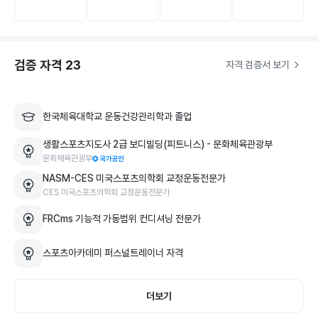
더보기
✨수업 중 진행하였던 운동 기록 

✨수업 시간 외 개인 운동 운동 루틴 처방

검증 자격
23
✨운동 라이브러리를 통한 운동 영상 및 가이드 제공

자격 검증서 보기
✨개인운동 기록을 통한 피드백

✨진행한 운동에 대한 수행능력 기록 그래프화

✨진행한 운동에 대한 부위별 수행 비율 그래프화

한국체육대학교 운동건강관리학과 졸업
생활스포츠지도사 2급 보디빌딩(피트니스) - 문화체육관광부
이러한 체계적인 관리 툴을 통한 전문적이고 생활 밀착적인 케어
문화체육관광부
로 ‘운동’이 개인의 삶에 보다 쉽게 스며들어갈 수 있도록 도와드
NASM-CES 미국스포츠의학회 교정운동전문가
립니다.

CES 미국스포츠의학회 교정운동전문가
이 뿐 만 아니라, 개인 식단 기록 및 피드백을 통해 식사에 대한 
궁금증을 해결해 드리고, 올바른 식생활로 나아갈 수 있도록 방
FRCms 기능적 가동범위 컨디셔닝 전문가
향을 잡아드리겠습니다.

스포츠아카데미 퍼스널트레이너 자격
최고의 관리를 통한 최고의 결과.

"당신은 더 나은 관리를 받을 자격이 있습니다
더보기