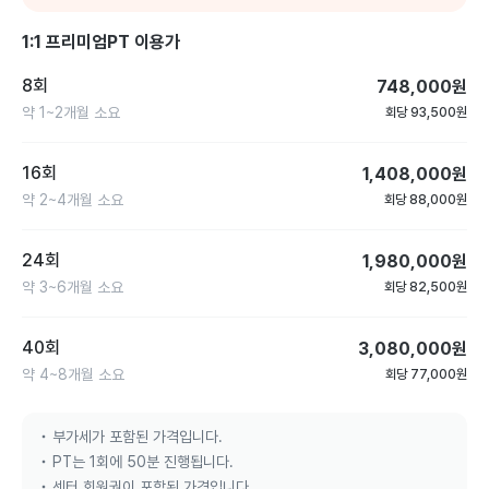
1:1 프리미엄PT 이용가
8회
748,000
원
약
1~2개월
소요
회당
93,500
원
16회
1,408,000
원
약
2~4개월
소요
회당
88,000
원
24회
1,980,000
원
약
3~6개월
소요
회당
82,500
원
40회
3,080,000
원
약
4~8개월
소요
회당
77,000
원
부가세가 포함된 가격입니다.
PT는 1회에 50분 진행됩니다.
센터 회원권이 포함된 가격입니다.