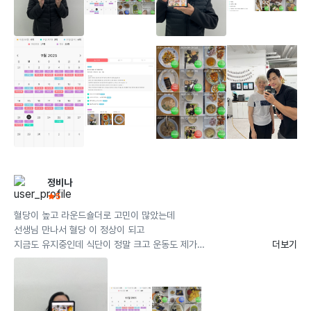
 식단은 개인의 상황과 생활 패턴에 따라 맞춤형으로 진행될 
것이며, 매 수업 시간마다 몸의 컨디션과 운동 수행능력의 
회원들마다 식습관이나 생활패턴이 모두 다르시기 때문에 
유지 등을 확인하여 그에 따른 식단의 양을 설정할 것입니
그에 맞춤 맞춤형 식단을 추천해 드리고 있습니다. 식생활 
다.

패턴 및 습관에 대해 저와 많이 이야기를 나눌 것이며 제가 
그러한 부분들에 있어서 매 수업 시간에 피드백을 드릴 것 
매번 마음속으로만 생각하셨던 바디프로필 촬영, 올해는 마
입니다!
음만 먹는 것에서 그치지 말고 진짜 바디프로필을 한번 찍어
보시는건 어떨까요?
더보기
정비나
5
혈당이 높고 라운드숄더로 고민이 많았는데

선생님 만나서 혈당 이 정상이 되고

지금도 유지중인데 식단이 정말 크고 운동도 제가

더보기
잘 못하는데 잘 잡아주시는 세심해요 

진짜 운동에 진심이 느껴지고 진심으로 코칭해 주셔서

제가 스쿼트 트라우마가 있는데 여러모로 많이 극복하게 도와주
시더라고요 ^^ 지금 3개월 끝내고 또 다시 시작해요 완전 감사 