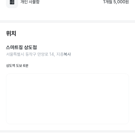
개인 사물함
1개월 5,000원
위치
스마트짐 상도점
서울특별시 동작구 만양로 14, 지층
복사
상도역 도보 6분