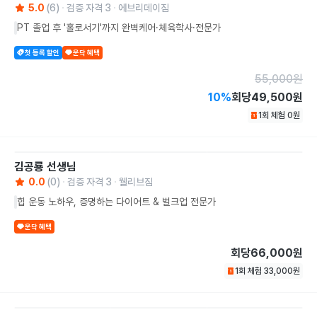
5.0
(
6
)
검증 자격
3
에브리데이짐
PT 졸업 후 '홀로서기'까지 완벽케어·체육학사·전문가
첫 등록 할인
운닥 혜택
55,000
원
10
%
회당
49,500원
1회 체험
0
원
김공룡
선생님
0.0
(
0
)
검증 자격
3
웰리브짐
힙 운동 노하우, 증명하는 다이어트 & 벌크업 전문가
운닥 혜택
회당
66,000원
1회 체험
33,000
원