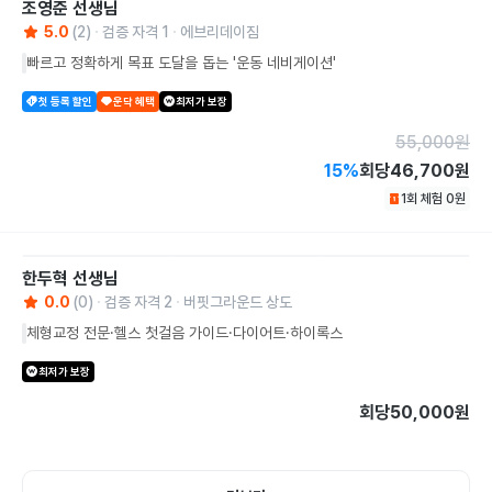
조영준
선생님
5.0
(
2
)
검증 자격
1
에브리데이짐
빠르고 정확하게 목표 도달을 돕는 '운동 네비게이션'
첫 등록 할인
운닥 혜택
최저가 보장
55,000
원
15
%
회당
46,700원
1회 체험
0
원
한두혁
선생님
0.0
(
0
)
검증 자격
2
버핏그라운드 상도
체형교정 전문·헬스 첫걸음 가이드·다이어트·하이록스
최저가 보장
회당
50,000원