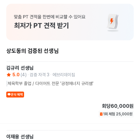
상도동의 검증된 선생님
김규리
선생님
5.0
(
4
)
검증 자격
3
에브리데이짐
체육학부 졸업 / 다이어트 전문 '긍정에너지 규리쌤'
운닥 혜택
회당
60,000원
1회 체험
25,000
원
이재용
선생님