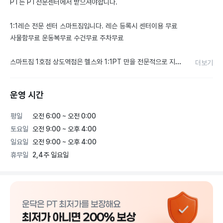
PT는 PT전문센터에서 받으셔야합니다.

1:1레슨 전문 센터 스마트짐입니다. 레슨 등록시 센터이용 무료 
사물함무료 운동복무료 수건무료 주차무료

스마트짐 1호점 상도역점은 헬스와 1:1PT 만을 전문적으로 지도
더보기
하고있습니다.

운영 시간
스마트짐 2호점 노들역점은 1:1PT와 1:1 필라테스레슨을 전문
적으로 지도하고있습니다.

평일
오전 6:00 ~ 오전 0:00
토요일
오전 9:00 ~ 오후 4:00
최고의시설 최고의 강사들과 운동하시는 기회를 노치지 마세요.

일요일
오전 9:00 ~ 오후 4:00
휴무일
2,4주 일요일
스마트짐은 바른자세 바른움직임을 통한 바른운동지도를 목표로 
하고 있습니다.

1:1PT를 통해 체중감량 자세교정 체력증진등 많은 긍정적 효과
를 얻을수있습니다.
