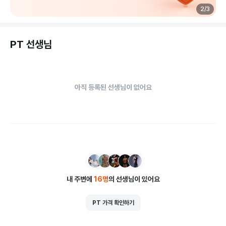
일반헬스 2/3/6개월 등록가능하고(대학생추가할인) 퍼스널트레
2
/
3
이닝PT는 세미PT 스페셜PT로 등록이 가능하시며 운동목적(체
중감량/바른자세/재활운동/바디디자인)과 체형 운동능력에 맞게 
PT 선생님
아주 낮은 강도부터 운동선수들 훈련까지 다양한 운동을 지도받
으실 수 있습니다.

체계적이고 전문적이며 가격까지 착한 트레이닝센터입니다.

아직 등록된 선생님이 없어요
PT를 등록하시면 레슨받으시는 동안에 센터이용은 무료로 가능
하십니다.

개인사물함 운동복 T 수건 무료지급 입니다.

체중감량/자세/재활 전문트레이너가 직접 운영하며 식단 / 생활
패턴/ 운동습관 등을 바로잡아드립니다.
내 주변에
16
명
의 선생님이 있어요
PT 가격 확인하기