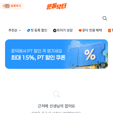
선생님 등록하기
추천순
첫 등록 할인
최저가 보장
운닥 전용 혜택
/
1
/
3
근처에 선생님이 없어요