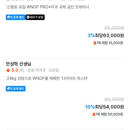
신흥동 유일 WNGP PRO▪미국 국제 공인 트레이너
첫 등록 할인
최저가 보장
65,000
원
3
%
회당
63,000원
1회 체험
15,000
원
안성혁
선생님
5.0
(
6
)
검증 자격
6
오렌짐
24kg 감량으로 WNGP를 제패한 '다이어트 마스터'
첫 등록 할인
60,000
원
10
%
회당
54,000원
1회 체험
50,000
원