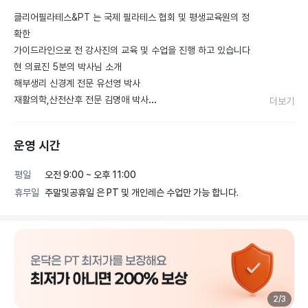
클리어필라테스&PT 는 국제 필라테스 협회 및 평생교육원의 정
확한

가이드라인으로 전 강사진의 교육 및 수업을 진행 하고 있습니다

현 의료진 5분의 박사님 소개

해부생리 신경계 전문 유선영 박사

재활의학,산전산후 전문 김명애 박사

더보기
순환,호흡,내분비 전문 이원진 박사

우리들병원 척추전문 서정욱 박사

운영 시간
한양대학교 정형외과 부장교수 이봉근 박사

의료분야 5분의 박사님들의 전문적인 교육 기반으로

평일
오전 9:00 ~ 오후 11:00
클리어 브랜드의 첫번째프로젝트로

휴무일
주말및공휴일 은 PT 및 개인레슨 수업만 가능 합니다.
고객의 몸상태에 최적의 운동과 움직임을 제공하여 건강한 몸의 
가치와

중요성을 인식시켜주고 나아가 고객의 삶의 가치를 한단계 끌어 
올려주는

클리어 입니다

클리어필라테스&PT 신흥역1호점은 8:1 대기구 필라테스 수업
을 진행하고 있으며

2
/
3