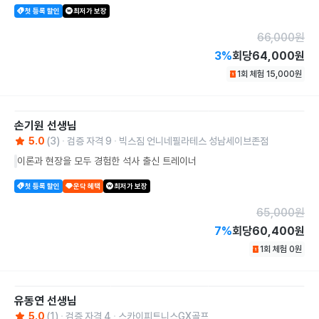
첫 등록 할인
최저가 보장
66,000
원
3
%
회당
64,000원
1회 체험
15,000
원
손기원
선생님
5.0
(
3
)
검증 자격
9
빅스짐 언니네필라테스 성남세이브존점
이론과 현장을 모두 경험한 석사 출신 트레이너
첫 등록 할인
운닥 혜택
최저가 보장
65,000
원
7
%
회당
60,400원
1회 체험
0
원
유동연
선생님
5.0
(
1
)
검증 자격
4
스카이피트니스GX골프