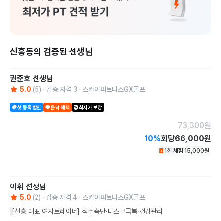
신흥동의 검증된 선생님
권준호
선생님
5.0
(
5
)
검증 자격
3
스카이피트니스GX골프
첫 등록 할인
운닥 혜택
최저가 보장
73,300
원
10
%
회당
66,000원
1회 체험
15,000
원
이휘
선생님
5.0
(
2
)
검증 자격
4
스카이피트니스GX골프
[신흥 대표 여자트레이너] 척추측만·디스크극복·건강관리