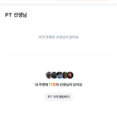
체형교정,다이어트,임산부,재활,웨딩케어,아이성장 등

회원님들의 건강한 몸과 올바른 생활 습관 개선을 위해 매주 강
PT 선생님
사님들의

서비스교육 및 세미나를 주기적으로 진행 하고 있습니다.

대기구 그룹 레슨의 수업은 캐포머(리포머,캐딜락),체어,바렐 그
룹수업으로 진행 되며 ,

아직 등록된 선생님이 없어요
대기구 필라테스 수업이 처음인분들을 위한 인트로클래스 및 난
이도에 따른 수업으로 인하여

모든 회원님들에게 원활하고 다양한 수업을 제공해 드리고 있습
니다.
내 주변에
11
명
의 선생님이 있어요
PT 가격 확인하기