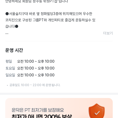
안녕하세요 회원님 성수동 위핏PT샵 입니다 

⚫️서울숲지구대 바로 옆 정화빌딩3층에 위치해있으며 우수한 
코치진으로 구성된 그룹PT와 개인피티로 즐겁게 운동하실수 있
습니다⚫️

더보기
🐨불친절한 피티에 실망하신분

🐷혼자하는 운동이 어렵고 재미없으신분

운영 시간
위핏 PT샵이 기다리고 있습니다! 

평일
오전 10:00 ~ 오후 10:00
☑️닭고야만 고집하던 다이어트 비켜! 

토요일
오전 10:00 ~ 오후 10:00
훨씬 즐겁고 맛있게 다이어트, 운동에 대해 

일요일
오전 10:00 ~ 오후 10:00
도와드리겠습니다 

공휴일도 10:00 ~ 22:00 에 운영 됩니다.
☑️프라이빗한 공간에서 

세심하고 꼼꼼한 그룹피티 or 1:1 피티를 

받아보세요!

🌈그룹피티 
