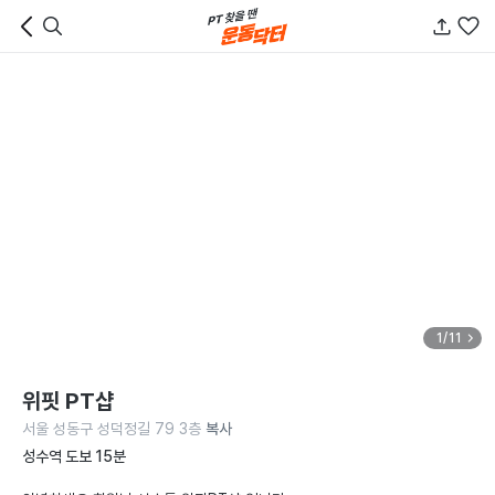
1/11
위핏 PT샵
서울 성동구 성덕정길 79 3층
복사
성수역 도보 15분