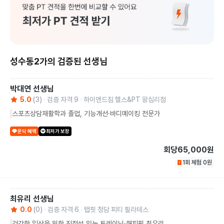
성수동2가의 검증된 선생님
박대연
선생님
5.0
(
3
)
검증 자격
9
하이엔드짐 헬스&PT 왕십리점
스포츠상담재활학과 졸업, 기능개선·바디메이킹 전문가
운닥 혜택
최저가 보장
회당
65,000원
1회 체험
0
원
최유리
선생님
0.0
(
0
)
검증 자격
6
탭핏 청담 피티 필라테스
건강한 일상을 위한 진정성 있는 트레이닝·해피핑 최유리