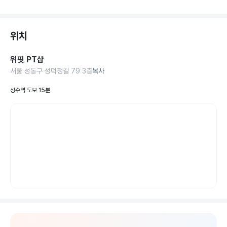
위치
위핏 PT샵
서울 성동구 성덕정길 79 3층
복사
성수역 도보 15분