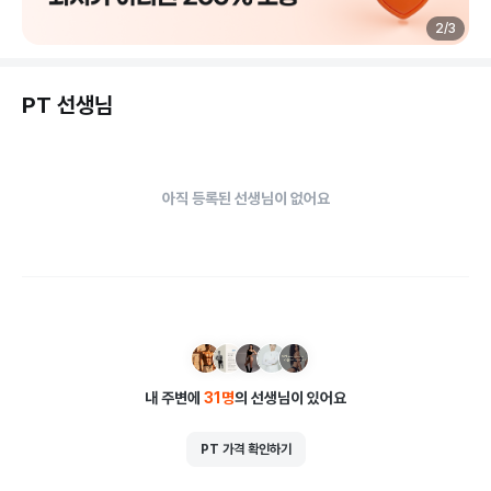
👍월,수,금 주3회 12시,19시,20시 세타임 

2
/
3
👍매월 말 MMT & 체성분검사 & 피드백시간 

👍매번 새로운 프로그램 

PT 선생님
🌈개인피티 

👍1:1 밀착수업으로 세밀하고 정교한 티칭 

👍친절하지만 항상 파이팅넘치게

👍근육공부도 덤으로

아직 등록된 선생님이 없어요
함께 즐겁고 건강하게 위핏해요!
내 주변에
31
명
의 선생님이 있어요
PT 가격 확인하기