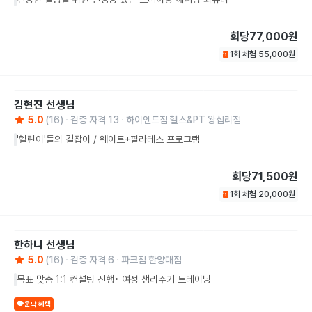
회당
77,000원
1회 체험
55,000
원
김현진
선생님
5.0
(
16
)
검증 자격
13
하이엔드짐 헬스&PT 왕십리점
'헬린이'들의 길잡이 / 웨이트+필라테스 프로그램
회당
71,500원
1회 체험
20,000
원
한하니
선생님
5.0
(
16
)
검증 자격
6
파크짐 한양대점
목표 맞춤 1:1 컨설팅 진행• 여성 생리주기 트레이닝
운닥 혜택