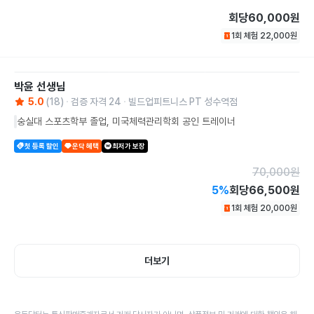
회당
60,000원
1회 체험
22,000
원
박윤
선생님
5.0
(
18
)
검증 자격
24
빌드업피트니스 PT 성수역점
숭실대 스포츠학부 졸업, 미국체력관리학회 공인 트레이너
첫 등록 할인
운닥 혜택
최저가 보장
70,000
원
5
%
회당
66,500원
1회 체험
20,000
원
더보기