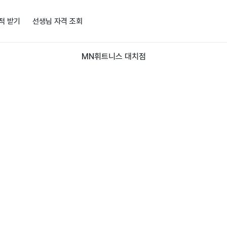
적 받기
선생님 자격 조회
MN휘트니스 대치점