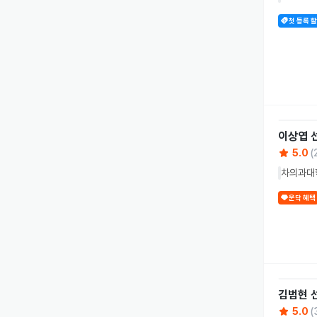
첫 등록 
이상엽
5.0
(
차의과대
운닥 혜택
김범현
5.0
(