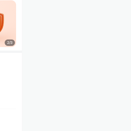
2
/
3