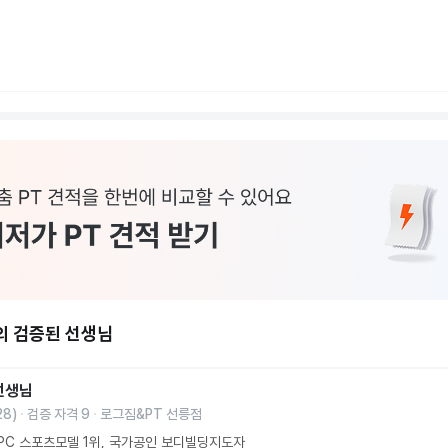
의 검증된 선생님
선생님
28
)
검증 자격
9
로그짐&PT 선릉점
PC 스포츠모델 1위, 국가공인 보디빌딩지도자