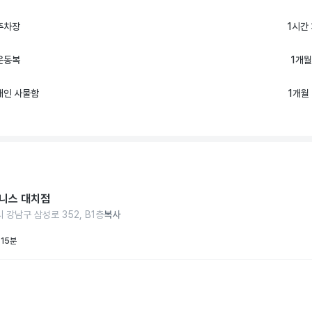
주차장
1시간
운동복
1개월
개인 사물함
1개월 
니스 대치점
 강남구 삼성로 352, B1층
복사
 15분