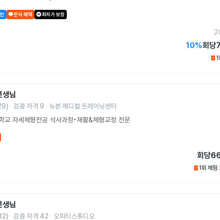
할인
운닥 혜택
최저가 보장
7
10
%
회당
선생님
29
)
검증 자격
9
뉴본 메디컬 트레이닝센터
학교 자세체형전공 석사과정•재활&체형교정 전문
회당
6
1회 체험
선생님
32
)
검증 자격
42
오피티스튜디오