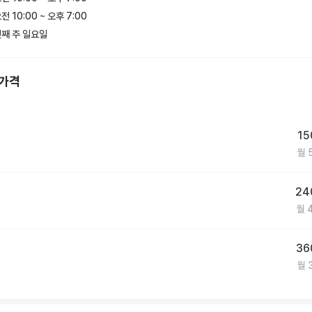
전 10:00 ~ 오후 7:00
형 프로그램

째 주 일요일
트레이닝: 전문 트레이너와 함께 나만의 운동 목표를 달성하세요.

상담: 균형 잡힌 식단으로 건강을 극대화할 수 있도록 지원합니다.

 가격
 중심 서비스

중심의 다양한 프로그램과 이벤트로 운동의 즐거움을 높입니다.

 스태프가 언제나 여러분의 방문을 환영합니다.

15
월
스 대치점에서 건강한 라이프스타일을 시작하세요! 🏋️

24
월
36
월