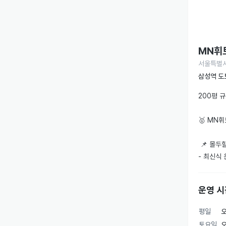
MN휘
서울특별시
삼성역 도
200평 
🥇 MN
 📌 몰두
- 최신식
수 있습니다
- 그룹 
운영 시
만끽하세요.
- 쾌적한
평일
오
습니다.

토요일
오