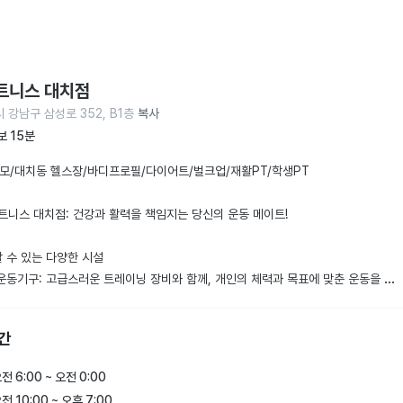
트니스 대치점
 강남구 삼성로 352, B1층
복사
보 15분
규모/대치동 헬스장/바디프로필/다이어트/벌크업/재활PT/학생PT 

휘트니스 대치점: 건강과 활력을 책임지는 당신의 운동 메이트!

할 수 있는 다양한 시설

 운동기구: 고급스러운 트레이닝 장비와 함께, 개인의 체력과 목표에 맞춘 운동을 할 
.

피트니스 클래스: 요가, 필라테스, 에어로빅 등 다양한 클래스로 함께 즐거운 운동을 
간


 환경: 깨끗하고 넓은 샤워 시설과 락커룸으로 운동 후에도 편안하게 마무리할 수 있
전 6:00 ~ 오전 0:00
전 10:00 ~ 오후 7:00