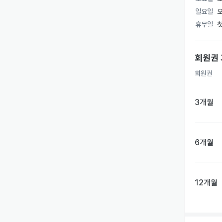
일요일
오
 💪 맞춤
휴무일
첫
- 개인 
- 영양 
회원권
 🌟 고객
회원권
- 회원 
- 친절한
3개월
MN휘트니
♂️
6개월
12개월