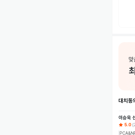
대치동
이승욱
5.0
(
PCA&N