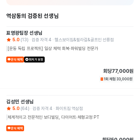
역삼동의 검증된 선생님
표영광팀장
선생님
5.0
(
13
)
검증 자격
4
헬스보이짐&필라걸&골프인 선릉점
[운동 독립 프로젝트] 일상 체력 회복·파워빌딩 전문가
운닥 혜택
최저가 보장
회당
77,000원
1회 체험
33,000
원
김성민
선생님
5.0
(
64
)
검증 자격
4
화이트짐 역삼점
체계적이고 전문적인 보디빌딩, 다이어트·체형교정 PT
운닥 혜택
회당
50,000원