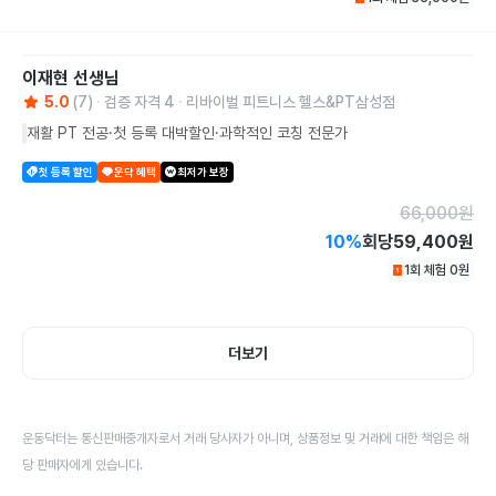
이재현
선생님
5.0
(
7
)
검증 자격
4
리바이벌 피트니스 헬스&PT삼성점
재활 PT 전공·첫 등록 대박할인·과학적인 코칭 전문가
첫 등록 할인
운닥 혜택
최저가 보장
66,000
원
10
%
회당
59,400원
1회 체험
0
원
더보기
운동닥터는 통신판매중개자로서 거래 당사자가 아니며, 상품정보 및 거래에 대한 책임은 해
당 판매자에게 있습니다.