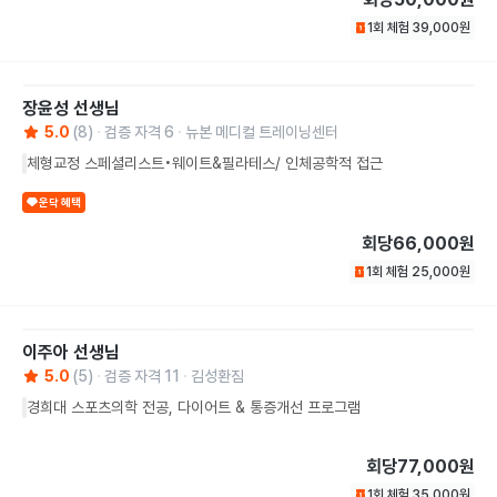
1회 체험
39,000
원
장윤성
선생님
5.0
(
8
)
검증 자격
6
뉴본 메디컬 트레이닝센터
체형교정 스페셜리스트•웨이트&필라테스/ 인체공학적 접근
운닥 혜택
회당
66,000원
1회 체험
25,000
원
이주아
선생님
5.0
(
5
)
검증 자격
11
김성환짐
경희대 스포츠의학 전공, 다이어트 & 통증개선 프로그램
회당
77,000원
1회 체험
35,000
원