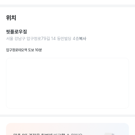
위치
핏플로우짐
서울 강남구 압구정로79길 14 동민빌딩 4층
복사
압구정로데오역 도보 10분