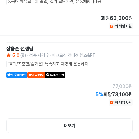
동국대 체육교육과 졸업, 실기 교원자격, 운동처방사 1급
회당
60,000원
1회 체험
0
원
장용준
선생님
5.0
(
8
)
검증 자격
3
아크로짐 건대점 헬스&PT
[효과/꾸준함/즐거움] 똑똑하고 재밌게 운동하자
첫 등록 할인
운닥 혜택
최저가 보장
77,000
원
5
%
회당
73,100원
1회 체험
0
원
더보기