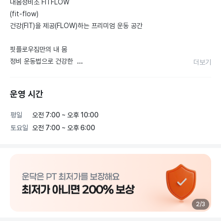
내몸정비소 FITFLOW 

(fit-flow)

건강(FIT)을 제공(FLOW)하는 프리미엄 운동 공간 

핏플로우짐만의 내 몸  

정비 운동법으로 건강한  

더보기
삶을 즐기시기 바랍니다.  

운영 시간
인스타그램 

@fitflow_gym 

평일
오전 7:00 ~ 오후 10:00
@fit_flow_alvin 

토요일
오전 7:00 ~ 오후 6:00
※강남구 압구정로79길 14 4층
2
/
3