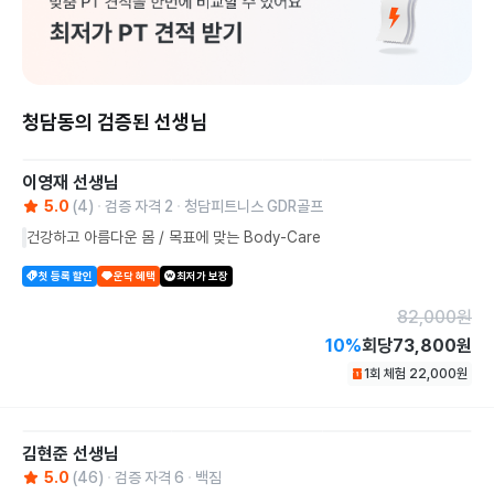
청담동의 검증된 선생님
이영재
선생님
5.0
(
4
)
검증 자격
2
청담피트니스 GDR골프
건강하고 아름다운 몸 / 목표에 맞는 Body-Care
첫 등록 할인
운닥 혜택
최저가 보장
82,000
원
10
%
회당
73,800원
1회 체험
22,000
원
김현준
선생님
5.0
(
46
)
검증 자격
6
백짐