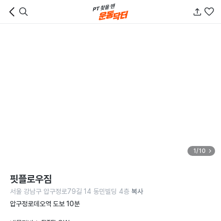
1/10
핏플로우짐
서울 강남구 압구정로79길 14 동민빌딩 4층
복사
압구정로데오역 도보 10분