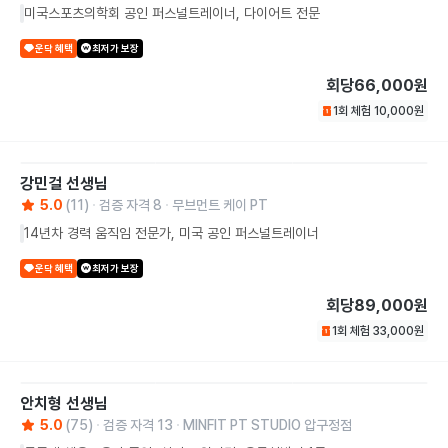
미국스포츠의학회 공인 퍼스널트레이너, 다이어트 전문
운닥 혜택
최저가 보장
회당
66,000원
1회 체험
10,000
원
강민걸
선생님
5.0
(
11
)
검증 자격
8
무브먼트 케이 PT
14년차 경력 움직임 전문가, 미국 공인 퍼스널트레이너
운닥 혜택
최저가 보장
회당
89,000원
1회 체험
33,000
원
안치형
선생님
5.0
(
75
)
검증 자격
13
MINFIT PT STUDIO 압구정점