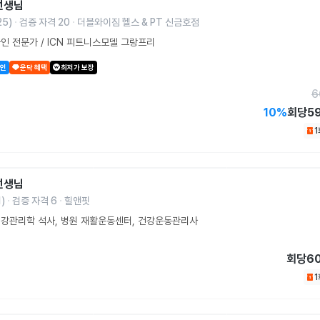
선생님
25
)
검증 자격
20
더블와이짐 헬스 & PT 신금호점
인 전문가 / ICN 피트니스모델 그랑프리
할인
운닥 혜택
최저가 보장
6
10
%
회당
5
선생님
1
)
검증 자격
6
힐앤핏
건강관리학 석사, 병원 재활운동센터, 건강운동관리사
회당
6