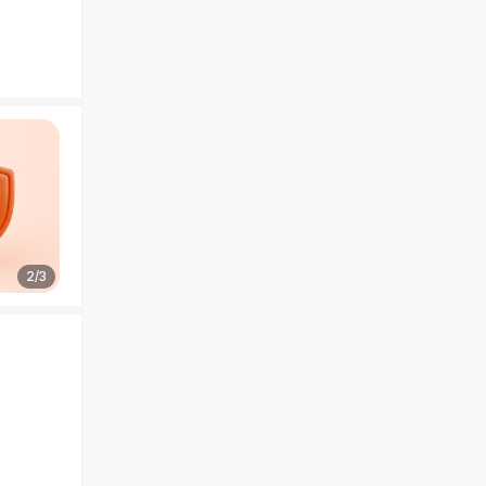
2
/
3