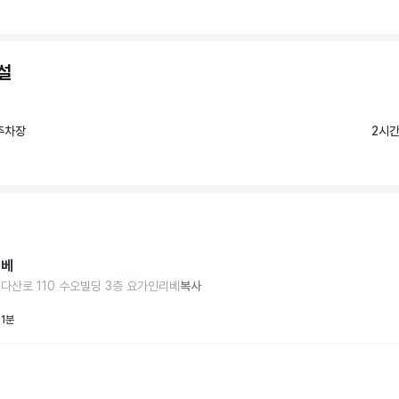
설
주차장
2시간
리베
 다산로 110 수오빌딩 3층 요가인리베
복사
 1분