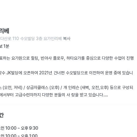
리베
 다산로 110 수오빌딩 3층 요가인리베
복사
보 1분
표하는 요가원으로 힐링, 빈야사 플로우, 하타요가를 중심으로 다양한 수업이 진행
 약수 JK빌딩에 오픈하여 2021년 건너편 수오빌딩으로 이전하여 운영 중에 있습니
(오전, 저녁) / 상급자클래스 (오후) / 개 인레슨 (새벽, 오전,오후) 등으로 구성되
에서부터 고급수련자까지 다양한 분들의 사 랑을 받고 있습니다.

말과 공휴일에는 전문 강사님을 초청하여 특별한 강의가 진행되고 있습니다.

스케줄과 특강 스케줄은 블로그와 인스타 를 참고해 주세요. ^^

간
&문자 010.4009.0240 또는 카톡 yak suyoga0240 으로 연락주세요. ^^
전 10:00 ~ 오후 9:30
전 10:00 ~ 오후 1:00