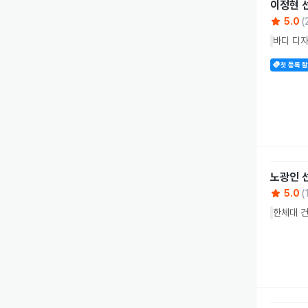
이정현
5.0
(
바디 디자
첫 등록 
노광인
5.0
(
한체대 