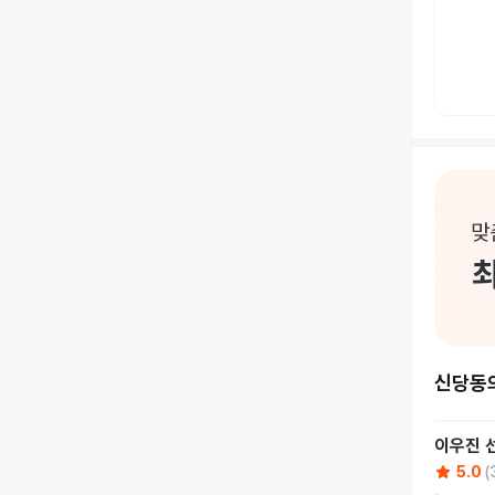
신당동
이우진
5.0
(