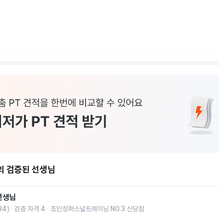
의 검증된 선생님
선생님
34
)
검증 자격
4
조인성퍼스널트레이닝 NO.3 신당점