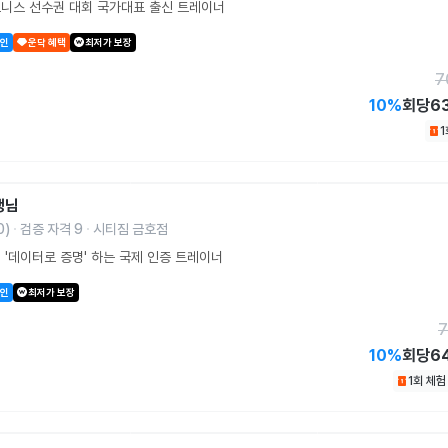
트니스 선수권 대회 국가대표 출신 트레이너
할인
운닥 혜택
최저가 보장
7
10
%
회당
6
생님
0
)
검증 자격
9
시티짐 금호점
 '데이터로 증명' 하는 국제 인증 트레이너
할인
최저가 보장
7
10
%
회당
6
1회 체