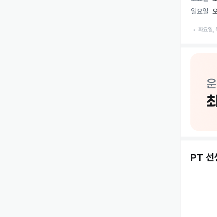
일요일
오
화요일, 
PT 