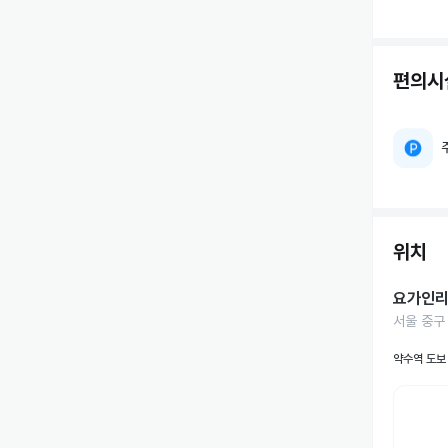
편의시
위치
요가인
서울 중구
약수역 도보