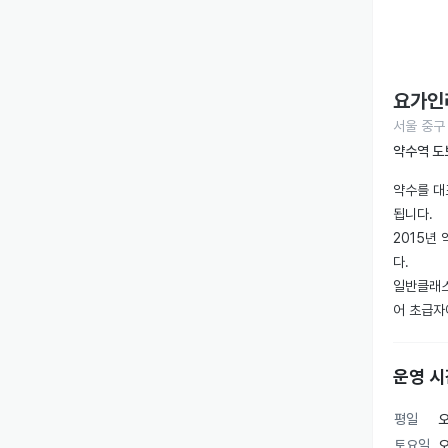
요가인
서울 중구
약수역 도
약수를 대
됩니다.

2015년
다.

일반클래스 
어 초급자
또한, 주
정규강좌 
운영 시
문의는 전화
평일
오
토요일
오