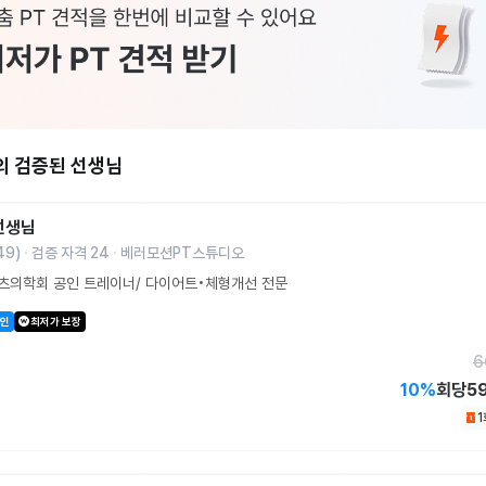
의 검증된 선생님
선생님
49
)
검증 자격
24
베러모션PT스튜디오
츠의학회 공인 트레이너/ 다이어트•체형개선 전문
할인
최저가 보장
6
10
%
회당
5