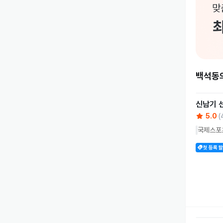
백석동
신남기
5.0
(
국제스포
첫 등록 