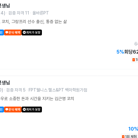
선생님
14
)
검증 자격
11
올바른PT
 코치, 그랑프리 선수 출신, 통증 없는 삶
할인
운닥 혜택
최저가 보장
6
5
%
회당
6
선생님
0
)
검증 자격
5
FPT웰니스 헬스&PT 백마학원가점
우로 소중한 돈과 시간을 지키는 김근영 코치
할인
운닥 혜택
최저가 보장
10
1회 체험