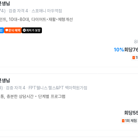
선생님
74
)
검증 자격
4
스포애니 마두역점
트, 10대~80대, 다이어트•재활•체형개선
할인
운닥 혜택
최저가 보장
8
10
%
회당
7
선생님
3
)
검증 자격
4
FPT웰니스 헬스&PT 백마학원가점
통, 충분한 상담시간 • 단계별 프로그램
회당
5
1회 체험