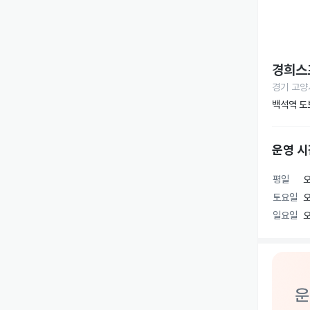
경희스
경기 고양
백석역 도
운영 시
평일
오
토요일
오
일요일
오