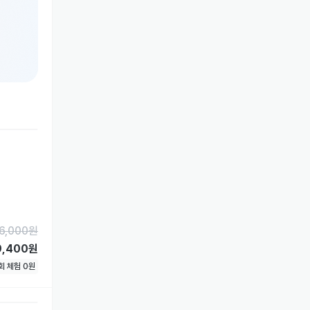
6,000
원
9,400원
1회 체험
0
원