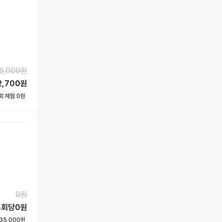
6,000
원
2,700원
1회 체험
0
원
0
원
%
회당
0원
35,000
원