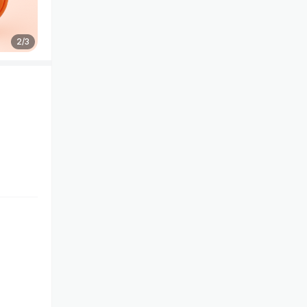
2
/
3