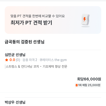
금곡동의 검증된 선생님
심민균
선생님
0.0
(
0
)
검증 자격
2
큐레이터스 the gym
스트렝스 & 컨디셔닝 코치 • 기초체력 향상 전문
회당
66,000원
1회 체험
25,000
원
박상우
선생님