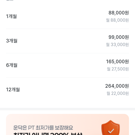
▶ 최신형 고급 웨이트 기구

88,000
원
1개월
약 50여종의 유산소기구,

월
88,000
원
30여종의 최고급 운동시설 준비

※ 웨이트머신 브랜드:

99,000
원
국내 최고급 사노트 머신 풀세트

3개월
월
33,000
원
▶ ACSM CPT 교육 수료

165,000
원
(미국 스포츠의학회 공인 퍼스널 트레이너)

6개월
전문 트레이너의 체계적인 PT 시스템

월
27,500
원
- 체형 교정 및 통증 조절

- 대회 준비 및 바디 프로필 전문

264,000
원
12개월
- BASTM Technic(근막이완)

월
22,000
원
- 진동 건을 이용한 1:1 바디케어

▶ P.T 전문 토탈 피트니스 센터

- 헬스, 요가, 다이어트댄스 등

다양한 G.X 무료 이용
