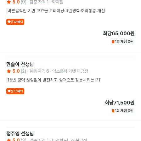
5.0
(
9
)
검증 자격
1
와이짐
바른움직임 기반 고효율 트레이닝·9년경력·허리통증 개선
운닥 혜택
회당
65,000원
1회 체험
0
원
권솔이
선생님
5.0
(
2
)
검증 자격
6
익스홀릭 가넷 미금점
15년 경력·끊임없이 발전하고 실력으로 감동시키는 PT
운닥 혜택
회당
71,500원
1회 체험
0
원
정주영
선생님
5.0
(
3
)
검증 자격
1
비전휘트니스 분당점