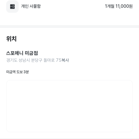
개인 사물함
1개월 11,000원
위치
스포애니 미금점
경기도 성남시 분당구 돌마로 75
복사
미금역 도보 3분