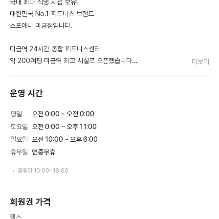
국내 최다 직영 지점 보유!

대한민국 No.1 피트니스 브랜드

스포애니 미금점입니다.

미금역 24시간 종합 피트니스센터

약 200여평 미금역 최고 시설로 오픈했습니다

더보기
■ 스포애니만의 차별화된 Any 4 서비스

운영 시간
Anytime, 평일 24시간 365일 언제든지

Anywhere, 국내 최다 전 지점 어디에서나

평일
오전 0:00 ~ 오전 0:00
Anyone, 합리적인 가격으로 누구나

토요일
오전 0:00 ~ 오후 11:00
Anything, 요가 줌바댄스 등 다양한 G.X무료

일요일
오전 10:00 ~ 오후 6:00
휴무일
연중무휴
▶ 스포애니 어플 하나로 전 지점 이용 가능

공휴일 10:00~18:00
(스포애니 프리미엄 지점은 비용 추가 발생)

회원권 가격
※ 코로나19로 인하여 한시적으로

타 지점 이용이 제한됩니다.

헬스