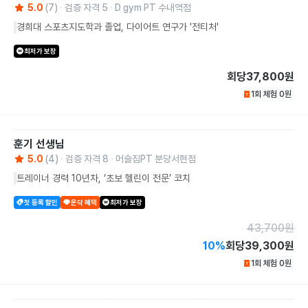
5.0
(
7
)
검증 자격
5
D gym PT 수내역점
경희대 스포츠지도학과 졸업, 다이어트 연구가 '전티처'
최저가 보장
회당
37,800원
1회 체험
0
원
훈기
선생님
5.0
(
4
)
검증 자격
8
머슬짐PT 분당서현점
트레이너 경력 10년차, ‘초보 헬린이 전문’ 코치
첫 등록 할인
운닥 혜택
최저가 보장
43,700
원
10
%
회당
39,300원
1회 체험
0
원