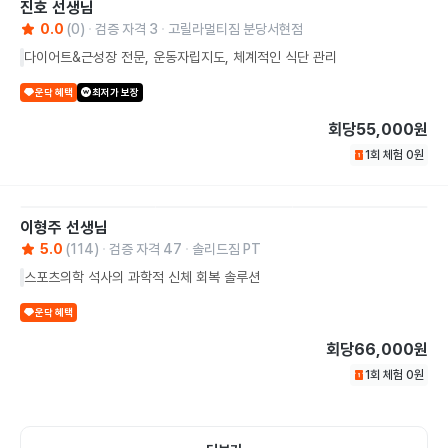
진호
선생님
0.0
(
0
)
검증 자격
3
고릴라멀티짐 분당서현점
다이어트&근성장 전문, 운동자립지도, 체계적인 식단 관리
운닥 혜택
최저가 보장
회당
55,000원
1회 체험
0
원
이형주
선생님
5.0
(
114
)
검증 자격
47
솔리드짐 PT
스포츠의학 석사의 과학적 신체 회복 솔루션
운닥 혜택
회당
66,000원
1회 체험
0
원