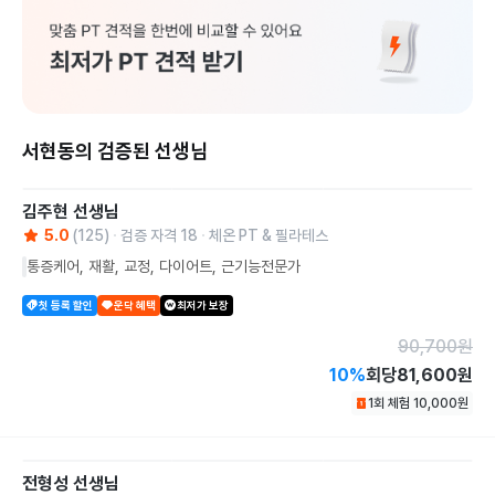
서현동의 검증된 선생님
김주현
선생님
5.0
(
125
)
검증 자격
18
체온 PT & 필라테스
통증케어, 재활, 교정, 다이어트, 근기능전문가
첫 등록 할인
운닥 혜택
최저가 보장
90,700
원
10
%
회당
81,600원
1회 체험
10,000
원
전형성
선생님