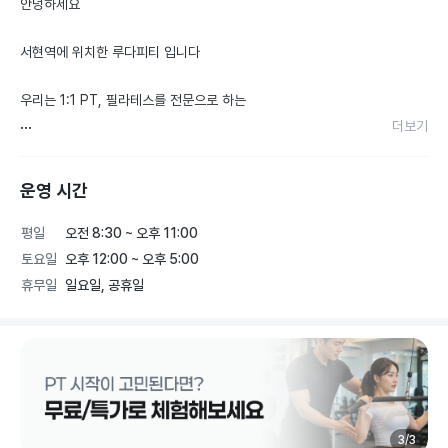
안녕하세요

서현역에 위치한 루다피티 입니다

우리는 1:1 PT, 필라테스를 전문으로 하는

더보기
분당 최초 회원님의 개인 프라이버시가

운영 시간
보장되는 룸형 PT& Pilates Studio 입니다.

평일
오전 8:30 ~ 오후 11:00
프라이빗한 룸에서 진행하여 집중력과

토요일
오후 12:00 ~ 오후 5:00
휴무일
일요일, 공휴일
효과를 높여드립니다.

웨이트운동만 하는 수업이 아니라

회원님의 몸을 문진하고 자연스러운 움직임에 동원되

는 근육을 강화시키는 운동을 지향합니다

3
/
3