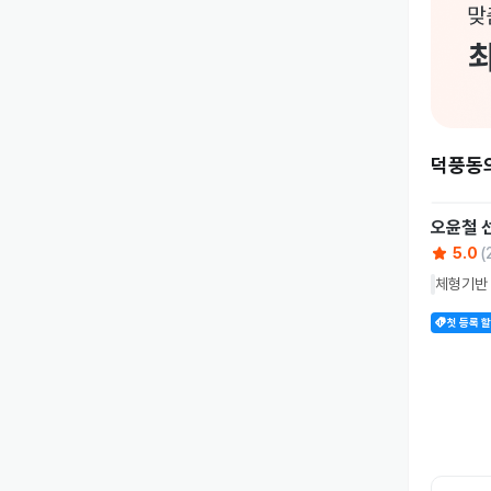
덕풍동
오윤철
5.0
(
체형기반 
첫 등록 