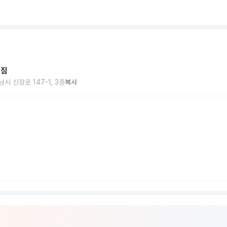
디짐
시 신장로 147-1, 3층
복사