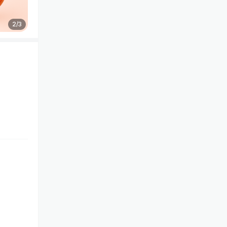
2
/
3