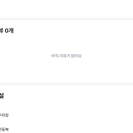
뷰 0개
아직 리뷰가 없어요
설
주차장
운동복