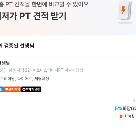
의 검증된 선생님
선생님
24
)
검증 자격
22
피트니스에이치PT 하남시청점
트레이닝, 다이어트, 체형교정
할인
운닥 혜택
최저가 보장
6
5
%
회당
6
1회 체험