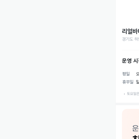
리얼바
경기도 하남
운영 시
평일
오
휴무일
일
토요일은