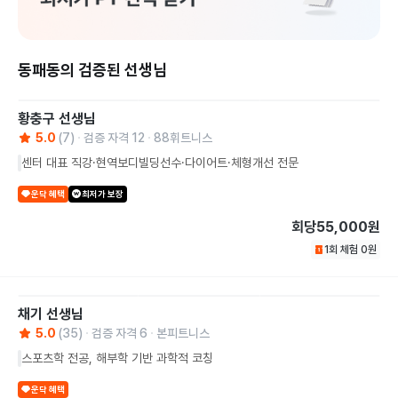
동패동의 검증된 선생님
황충구
선생님
5.0
(
7
)
검증 자격
12
88휘트니스
센터 대표 직강·현역보디빌딩선수·다이어트·체형개선 전문
운닥 혜택
최저가 보장
회당
55,000원
1회 체험
0
원
채기
선생님
5.0
(
35
)
검증 자격
6
본피트니스
스포츠학 전공, 해부학 기반 과학적 코칭
운닥 혜택