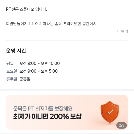
PT전문 스튜디오 입니다.

회원님들에게 1:1 /2:1 이라는 좀더 프라이빗한 공간에서

더보기
유익한정보 와 제대로된 운동 및 영양을 알려드리기 위해 
PTDAY를 만들게 되었습니다.

운영 시간
운동의 필요성은 다들 느끼시지만

평일
오전 9:00 ~ 오후 10:00
토요일
오전 9:00 ~ 오후 5:00
어떻게 운동을 시작해야 할 지 고민 되신다구요?

휴무일
공휴일
아니면, 운동이 귀찮고 힘들고 항상 포기하셨다구요?

어떤 운동을 할 것인지 내가 원하는 목표치까지 갈수 있는지?

첫째는 본인의 몸상태가 어떤지를 알아야 그 해답을 찾을수 있습
니다.

2
/
3