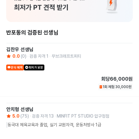
반포동의 검증된 선생님
김찬우
선생님
0.0
(
0
)
검증 자격
1
무브크래프트피티
운닥 혜택
최저가 보장
회당
66,000원
1회 체험
30,000
원
안치형
선생님
5.0
(
75
)
검증 자격
13
MINFIT PT STUDIO 압구정점
동국대 체육교육과 졸업, 실기 교원자격, 운동처방사 1급