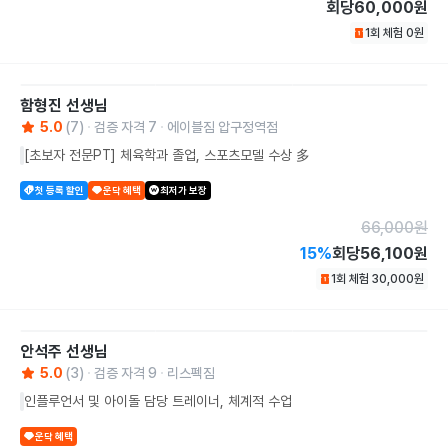
회당
60,000원
1회 체험
0
원
함형진
선생님
5.0
(
7
)
검증 자격
7
에이블짐 압구정역점
[초보자 전문PT] 체육학과 졸업, 스포츠모델 수상 多
첫 등록 할인
운닥 혜택
최저가 보장
66,000
원
15
%
회당
56,100원
1회 체험
30,000
원
안석주
선생님
5.0
(
3
)
검증 자격
9
리스펙짐
인플루언서 및 아이돌 담당 트레이너, 체계적 수업
운닥 혜택