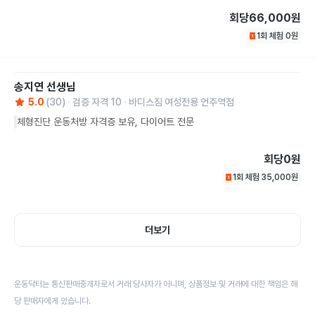
회당
66,000원
1회 체험
0
원
송지연
선생님
5.0
(
30
)
검증 자격
10
바디스짐 여성전용 언주역점
체형진단 운동처방 자격증 보유, 다이어트 전문
회당
0원
1회 체험
35,000
원
더보기
운동닥터는 통신판매중개자로서 거래 당사자가 아니며, 상품정보 및 거래에 대한 책임은 해
당 판매자에게 있습니다.