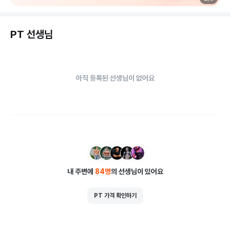
운동을 배우며 건강한 몸이 만들어지는 것을 느껴보세요.

PT 선생님
다이어트, 바른자세, 체형개선, 근육량증가, 애플힙만들기, 삶의 
질 올리기 확실하게 만들어 드리겠습니다.

아직 등록된 선생님이 없어요
등록전 체험수업 가능합니다.(예약)

전화문의) 02.516.3372

카톡채널) 뉴온
내 주변에
84
명
의 선생님이 있어요
PT 가격 확인하기