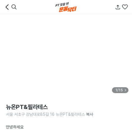
1/15
뉴온PT&필라테스
서울 서초구 강남대로85길 16 뉴온PT&필라테스
복사
안녕하세요
