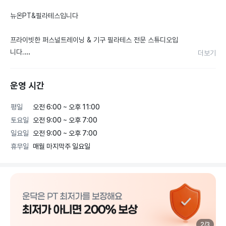
뉴온PT&필라테스입니다

프라이빗한 퍼스널트레이닝 & 기구 필라테스 전문 스튜디오입
니다.

더보기
"NEW ON은 저활성 되어있는 몸의 스위치를 켜 새로운 시
운영 시간
작"이라는 의미로 체형개선, 바른자세, 재활운동, 다이어트, 근
육 성장 전문 트레이닝센터입니다.

평일
오전 6:00 ~ 오후 11:00
토요일
오전 9:00 ~ 오후 7:00
과학적인 측정 평가를 기반으로 근거있는 트레이닝을 통해 단계
일요일
오전 9:00 ~ 오후 7:00
별 운동목표를 성취할 수 있게 도와드립니다.

휴무일
매월 마지막주 일요일
선생님들 모두 국제자격증과 오랜 실무 경험을 통한 검증된 실력
을 가지고 있습니다

퍼스널 트레이닝(PT) 1:1, 1:2

필라테스 1:1, 1:2

2
/
3