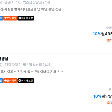
5
)
검증 자격
6
빅스짐 상남점 24시
장·확실한 변화·바디프로필 및 웨딩 촬영 전문
할인
운닥 혜택
최저가 보장
55
10
%
월
49
선생님
0
)
검증 자격
2
빅스짐 상남점 24시
하게 이끄는 진정성 있는 트레이너·피지크 선수
할인
운닥 혜택
최저가 보장
5
10
%
회당
5