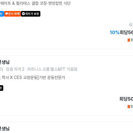
웨이트 & 필라테스 결합 코칭·영양잡힌 식단
할인
운닥 혜택
최저가 보장
6
10
%
회당
5
선생님
0
)
검증 자격
2
피트니스 오름 헬스&PT 가음점
 학사 X CES 교정운동]기반 운동전문가
장
회당
5
선생님