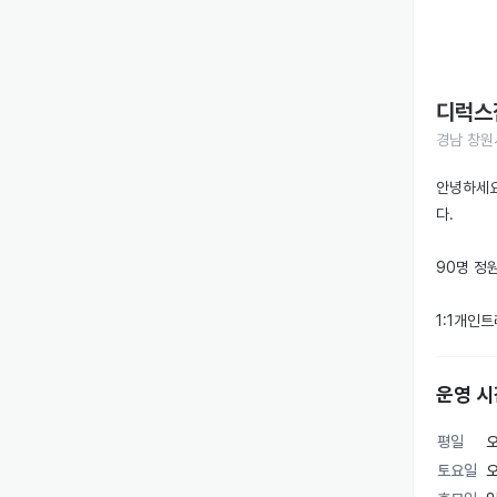
디럭스
경남 창원
안녕하세요
다.

90명 정
1:1개인트
-현역선수
-결제금액
운영 시
-10년이
-근력증가
평일
오
-주차무료
토요일
오