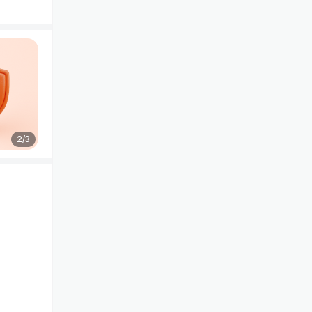
2
/
3