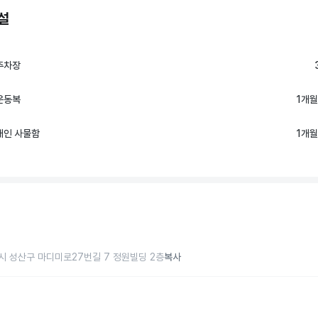
설
주차장
운동복
1개월
개인 사물함
1개월
짐
시 성산구 마디미로27번길 7 정원빌딩 2층
복사