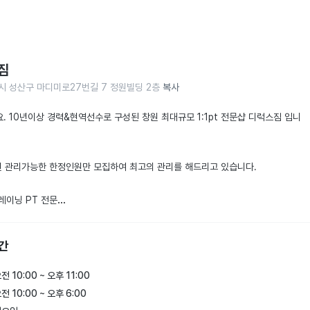
짐
시 성산구 마디미로27번길 7 정원빌딩 2층
복사
. 10년이상 경력&현역선수로 구성된 창원 최대규모 1:1pt 전문샵 디럭스짐 입니
원 관리가능한 한정인원만 모집하여 최고의 관리를 해드리고 있습니다.

레이닝 PT 전문

로 구성된 pt전문샵

 마일리지 적립

간
상의 경력 트레이너

/다이어트/바디프로필/체형교정/체력증진/벌크업/산후다이어트

전 10:00 ~ 오후 11:00
전 10:00 ~ 오후 6:00