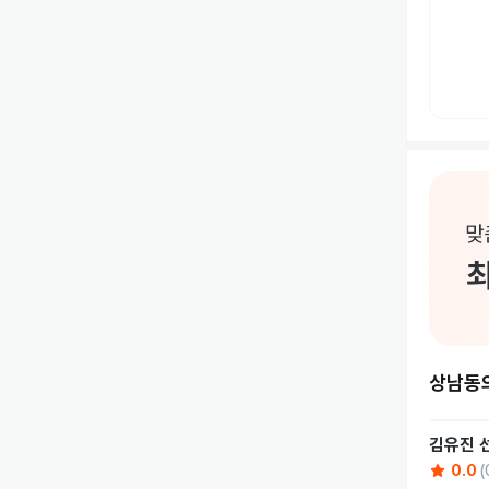
상남동
김유진
0.0
(