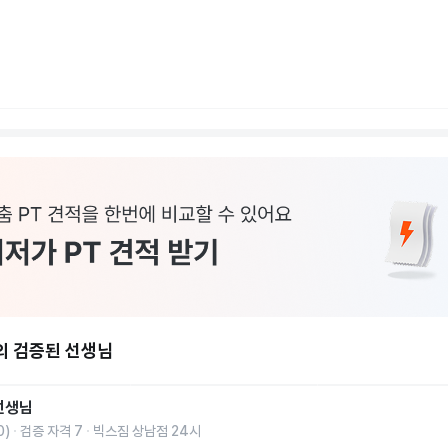
의 검증된 선생님
선생님
0
)
검증 자격
7
빅스짐 상남점 24시