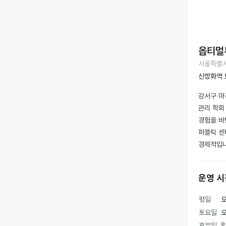
옵티멀
서울특별시 
신방화역 
강서구 마
관리 학회
경험을 바
퍼블릭 센
운영 시
평일
오
토요일
오
휴무일
일