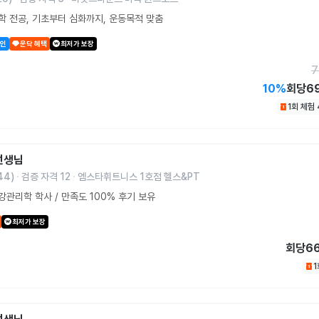
 전공, 기초부터 심화까지, 운동목적 맞춤
할인
운닥 혜택
최저가 보장
7
10
%
회당
6
1회 체험
선생님
44
)
검증 자격
12
엠스타휘트니스 1호점 헬스&PT
관리학 학사 / 만족도 100% 후기 보유
최저가 보장
회당
6