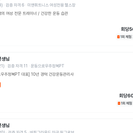
3
)
검증 자격
6
미앤휘트니스 여성전용 헬스장
력의 여성 전문 트레이너 / 건강한 운동 습관
회당
5
1회 체험
선생님
21
)
검증 자격
11
운동으로우주정복PT
우주정복PT 대표] 10년 경력 건강운동관리사
회당
6
1회 체험
선생님
20
)
검증 자격
5
버핏그라운드 마곡 원그로브