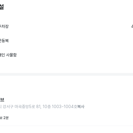
설
주차장
운동복
개인 사물함
무브
강서구 마곡중앙5로 81, 10층 1003~1004호
복사
보 2분