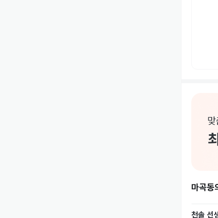
마곡동
천솔
선