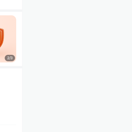
2
/
3