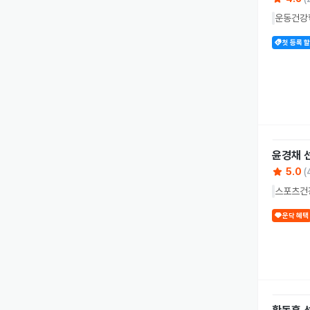
운동건강학
첫 등록 
윤경채
5.0
(
스포츠건강
운닥 혜택