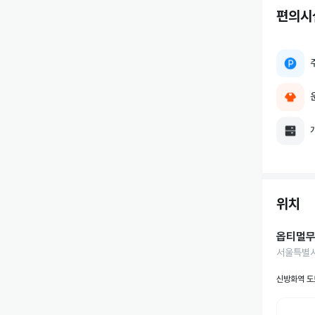
편의시
위치
옵티멀
서울특별시 
신방화역 도