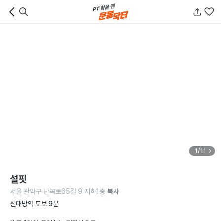
1/11
설핏
서울 관악구 난곡로65길 9 지하1층
복사
신대방역 도보 9분