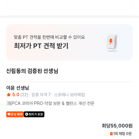
신림동의 검증된 선생님
이윤
선생님
5.0
(
22
)
검증 자격
7
스포애니 보라매점
現PCA 코리아 PRO·약점 보완 & 밸런스 개선 전문
운닥 혜택
최저가 보장
회당
55,000원
1회 체험
0
원