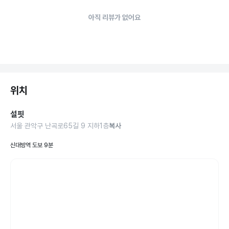
아직 리뷰가 없어요
위치
설핏
서울 관악구 난곡로65길 9 지하1층
복사
신대방역 도보 9분