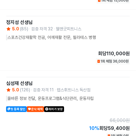
1회 체험
15,000
원
정지성
선생님
5.0
(
85
)
검증 자격
32
웰앤굿피트니스
스포츠건강재활학 전공, 어깨재활 전문, 필라테스 병행
회당
110,000원
1회 체험
36,000
원
심성재
선생님
5.0
(
126
)
검증 자격
11
랩스휘트니스 독산점
올바른 정보 전달, 운동프로그램&식단관리, 운동자립
첫 등록 할인
운닥 혜택
최저가 보장
66,000
원
10
%
회당
59,400원
1회 체험
0
원