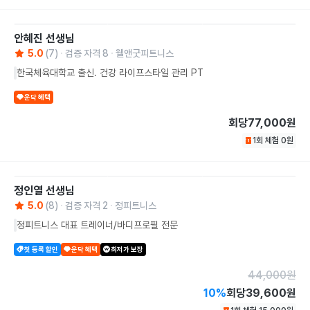
안혜진
선생님
5.0
(
7
)
검증 자격
8
웰앤굿피트니스
한국체육대학교 출신. 건강 라이프스타일 관리 PT
운닥 혜택
회당
77,000원
1회 체험
0
원
정인열
선생님
5.0
(
8
)
검증 자격
2
정피트니스
정피트니스 대표 트레이너/바디프로필 전문
첫 등록 할인
운닥 혜택
최저가 보장
44,000
원
10
%
회당
39,600원