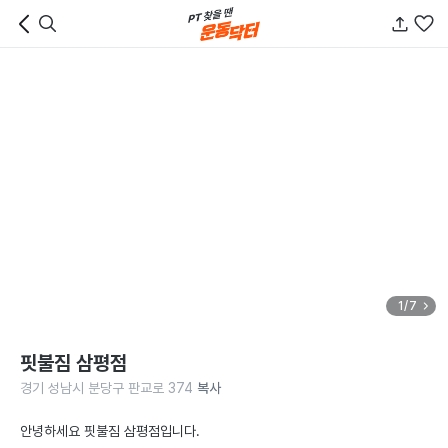
1/7
핏불짐 삼평점
경기 성남시 분당구 판교로 374
복사
안녕하세요 핏불짐 삼평점입니다.
