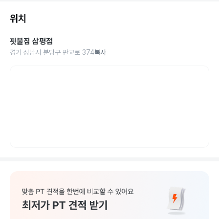
위치
핏불짐 삼평점
경기 성남시 분당구 판교로 374
복사