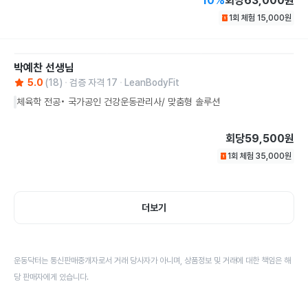
10
%
회당
63,000원
1회 체험
15,000
원
박예찬
선생님
5.0
(
18
)
검증 자격
17
LeanBodyFit
체육학 전공• 국가공인 건강운동관리사/ 맞춤형 솔루션
회당
59,500원
1회 체험
35,000
원
더보기
운동닥터는 통신판매중개자로서 거래 당사자가 아니며, 상품정보 및 거래에 대한 책임은 해
당 판매자에게 있습니다.