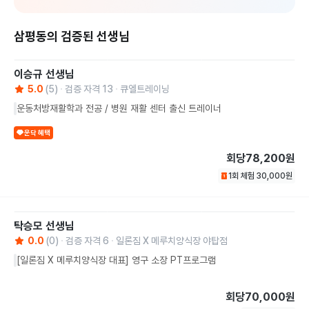
삼평동의 검증된 선생님
이승규
선생님
5.0
(
5
)
검증 자격
13
큐엘트레이닝
운동처방재활학과 전공 / 병원 재활 센터 출신 트레이너
운닥 혜택
회당
78,200원
1회 체험
30,000
원
탁승모
선생님
0.0
(
0
)
검증 자격
6
일론짐 X 메루치양식장 야탑점
[일론짐 X 메루치양식장 대표] 영구 소장 PT프로그램
회당
70,000원