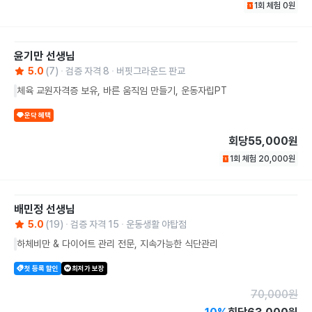
1회 체험
0
원
윤기만
선생님
5.0
(
7
)
검증 자격
8
버핏그라운드 판교
체육 교원자격증 보유, 바른 움직임 만들기, 운동자립PT
운닥 혜택
회당
55,000원
1회 체험
20,000
원
배민정
선생님
5.0
(
19
)
검증 자격
15
운동생활 야탑점
하체비만 & 다이어트 관리 전문, 지속가능한 식단관리
첫 등록 할인
최저가 보장
70,000
원