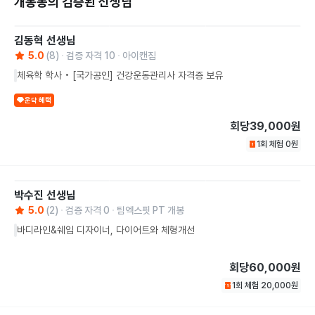
개봉동의 검증된 선생님
김동혁
선생님
5.0
(
8
)
검증 자격
10
아이캔짐
체육학 학사 • [국가공인] 건강운동관리사 자격증 보유
운닥 혜택
회당
39,000원
1회 체험
0
원
박수진
선생님
5.0
(
2
)
검증 자격
0
팀엑스핏 PT 개봉
바디라인&쉐입 디자이너, 다이어트와 체형개선
회당
60,000원
1회 체험
20,000
원