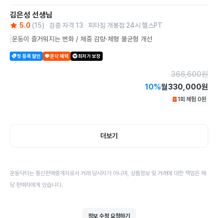
김은성
선생님
5.0
(
15
)
검증 자격
13
피타짐 개봉점 24시 헬스PT
운동이 즐거워지는 변화 / 체중 감량·체형 불균형 개선
첫 등록 할인
운닥 혜택
최저가 보장
366,600
원
10
%
월
330,000원
1회 체험
0
원
더보기
운동닥터는 통신판매중개자로서 거래 당사자가 아니며, 상품정보 및 거래에 대한 책임은 해
당 판매자에게 있습니다.
정보 수정 요청하기