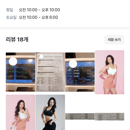
을 찾아드립니다.

-  골프에서 나타나는 12가지 스윙 오류의 원인을 찾아드립
평일
오전 10:00 ~ 오후 10:00
니다.

토요일
오전 10:00 ~ 오후 6:00
🏌‍♂️ 떨어진 기능에 대한 재활+강화 운동을 통해 골프 스윙 
오류를 줄여드립니다.

- 떨어진 가동성을 늘려 스윙 시 나타나는 부상을 줄일 수 
리뷰 18개
있습니다.

리뷰 쓰기
- 엘보우 통증, 허리 통증, 무릎과 발목 통증 등 골프를 칠 
때 방해되는 통증에 대한 원인을 찾아드립니다.

(병원은 통증에 대한 진단과 치료를 할 뿐, 그 원인을 찾아 
알려주는 병원은 많지 않습니다.)

- 정확한 근육을 사용하는 방법을 익혀 강화시키고, 스윙 파
워를 올려 비거리를 높이는 데에 자신있습니다.
더보기