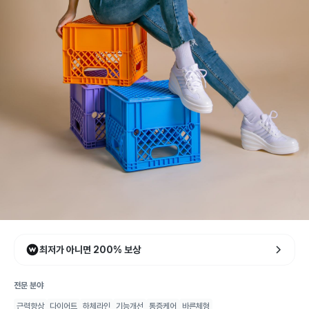
천미성
선생님
최저가 아니면 200% 보상
뉴본 메디컬 트레이닝센터
5.0
리뷰
18
검증 자격
15
회당
66,000
원
전문 분야
👏 최근 한 달간
261
명
관심
근력향상
다이어트
하체라인
기능개선
통증케어
바른체형