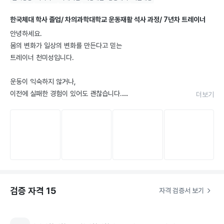
한국체대 학사 졸업/ 차의과학대학교 운동재활 석사 과정/ 7년차 트레이너
안녕하세요.

몸의 변화가 일상의 변화를 만든다고 믿는

트레이너 천미성입니다.

운동이 익숙하지 않거나,

이전에 실패한 경험이 있어도 괜찮습니다.

더보기
문제는 의지가 아니라 방법일 때가 많습니다.

맞는 방식으로 시작하면 누구든 달라질 수 있어요.

저는 회원 한 분 한 분의

체형·생활습관·컨디션을 분석하여

더보기
무리 없이 오래가는 변화를 만들어냅니다.

검증 자격
15
💪 함께하고 있는 회원 유형

자격 검증서 보기
-운동을 처음 시작하는 분
