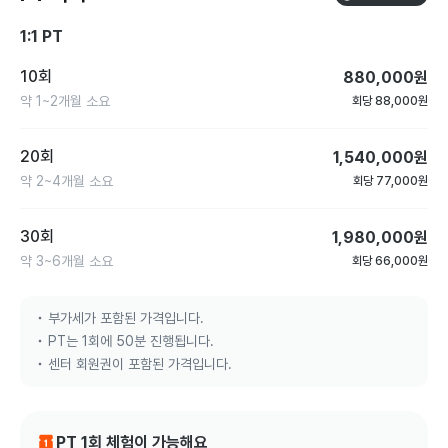
앞으로 수업 받으실 회원분들 부럽습니다🥹

수 있었어요. 골프 비거리에 필요한 운동도 알려주셔서 파워스윙장타자된건 
1:1 PT
저만의 비밀입니다.
그동안 정말 감사했습니다~
10회
880,000
원
약
1~2개월
소요
회당
88,000
원
20회
1,540,000
원
약
2~4개월
소요
회당
77,000
원
30회
1,980,000
원
약
3~6개월
소요
회당
66,000
원
부가세가 포함된 가격입니다.
PT는 1회에 50분 진행됩니다.
센터 회원권이 포함된 가격입니다.
PT 1회 체험이 가능해요