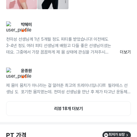
박혜미
5
천미성 선생님께 1년 5개월 정도 피티를 받았습니다! 이전에도 
3-4년 정도 여러 피티 선생님께 배웠고 다들 좋은 선생님이셨는
데요. 그중에서 가장 꼼꼼하게 제 몸 상태에 관심을 가져주시고 
더보기
확실한 변화를 느끼게 해주신 선생님입니다:) 

아이 둘을 낳고 어느 순간부터 오래 걷지 않아도 발목이 아팠는
윤종원
데 다양한 운동을 통해 개선이 되었구요^^ 어떻게 해야 해당 근
5
육이 정확하게 쓰일 수 있는지 이미지화를 너무 잘 해주셔서 선
생님이 말씀해주신대로 하면 딱 그 근육이 쓰입니다! 여러가지 
제 몸이 몸치가 아니라는 걸 알려준 최고의 트레이너입니다!!!  필라테스 선
운동을 체계적으로 알려주시고 운동 이후에 오늘 한 운동 내용도 
생님 도  포기한 몸치였는데. 천미성 선생님을 만난 후 제가 타고난 운동체질 
기록해주셔서 넘 감사했어요! 

우월한 몸이 아닐까 하는 자신감마저 생겼어요. 필라테스 후 포기했던 운동
저희 남편은 운동강도가 높은 걸 선호하는 편인데 십자인대 수술 
을 큰 아이 수능 끝나고 함께 운동 등록하려고 집 근처 갔다가 만난 천미성 
리뷰 18개 더보기
이후 무릎이 안좋아서 고민하다가 천미성 선생님께 제가 데려갔
선생님이 저한텐 행운이였어요.

습니다. 

선생님이 하나씩 가르쳐주는데, 쉽게 어느 근육에 힘을 써야 하는지, 왜 그 
성별에 무관하게 개인에 맞춰서 수업을 정말 잘해주셨습니다^^ 

근육에 힘이 잘 안써지는지를 잘 알려주면서 관련된 근력 운동도 함께 알려
주셨어요. 그리고, 집이나 엘리베이터에서도 손쉽게  할 수 있는 운동도 알려
PT 가격
최저가 보장
밝은 에너지와 거기에 확실한 실력까지👍👍

주셔서 도움이 많이 됐어요. 덕분에 어깨를 다쳐 재활 치료도 수월하게 받을