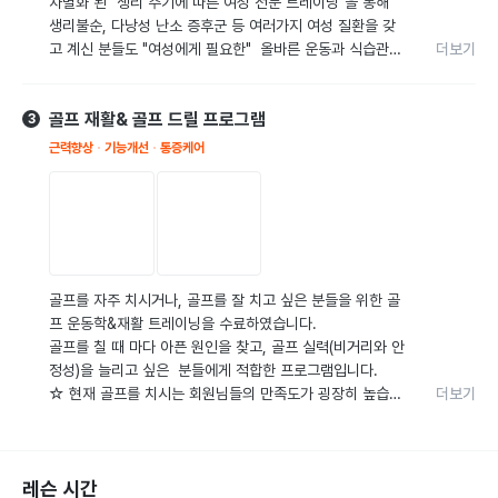
차별화 된 "생리 주기에 따른 여성 전문 트레이닝"을 통해 
- 수업 시간 외의 운동 시간을 활용할 수 있도록 개인에 맞
생리불순, 다낭성 난소 증후군 등 여러가지 여성 질환을 갖
춘 운동 숙제를 내드립니다. (필수 아닌 선택😉)

고 계신 분들도 "여성에게 필요한"  올바른 운동과 식습관을 
더보기
통하여 건강을 되찾는 것을 도와드리겠습니다🙂
🥕 식단 ⭐️

- 저는 회원님들에게 두가지 선택권을 드립니다.

골프 재활& 골프 드릴 프로그램
3
1. 개인이 원하는 식단을 병행하시고 그날 그날 피드백을 드
리는 방법

근력향상
기능개선
통증케어
2. 개별 기초대사량과 개인 상황에 맞춘 식단을 트레이너가 
짜드리는 방법

⭐️드리고 싶은 말⭐️

- 회원님들의 스케줄에 따라 주 1회~3회까지 일주일에 한두
시간의 수업을 받으시더라도 최대한의 효과를 누리실 수 있
골프를 자주 치시거나, 골프를 잘 치고 싶은 분들을 위한 골
도록 매시간 최선을 다해 고민하고 지도해드리고있습니다. 

프 운동학&재활 트레이닝을 수료하였습니다.

골프를 칠 때 마다 아픈 원인을 찾고, 골프 실력(비거리와 안
과하지도 부족하지도 않은 천미성 트레이너의 에너지를 함
정성)을 늘리고 싶은  분들에게 적합한 프로그램입니다.

께 나눠드려요🤙🤙
☆ 현재 골프를 치시는 회원님들의 만족도가 굉장히 높습니
더보기
다.

🏌‍♂️ 신체 기능의 제한 분석

레슨 시간
-  골프 스윙에 쓰이는 몸의 기능을 테스트하여 부족한 기능