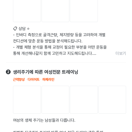
삶의 속도를 바꾸는 일입니다.

건강한 루틴으로

조금씩 쌓아가는 변화,

📋 상담 ⭐️

그 여정을 함께하겠습니다.
- 인바디 측정으로 골격근량, 체지방량 등을 고려하여 개별 
컨디션에 맞춘 운동 방법을 분석해드립니다.

- 개별 체형 분석을 통해 교정이 필요한 부분을 어떤 운동을 
통해 개선해나갈지 함께 고민하고 지도해드립니다.

더보기
- 과거 수술 이력이나 부상이력이 있을 경우 좀 더 섬세한 
운동 방법을 적용시켜 운동 할 수있도록 방향성을 제시해 드
생리주기에 따른 여성전문 트레이닝
립니다.

2
근력향상
다이어트
하체라인
🏋️ 운동 ⭐️

- 스트레칭 : 운동 전 필수적으로 해야 할 스트레칭과 필요
시 수기로 근막이완이 시행됩니다. 쉽게 얘기해 근력 운동시 
부상 방지를 위해 근육을 부드럽게 풀어주는 마사지라고 생
각하시면 됩니다🙂

- 과거 운동 경험을 토대로 개인에 맞는 강도로 근력운동이 
여성의 생체 주기는 남성들과 다릅니다.

들어갑니다.  체력향상이나 다이어트가 목적인 분들은 유산
소성 근력운동이 병행됩니다.
