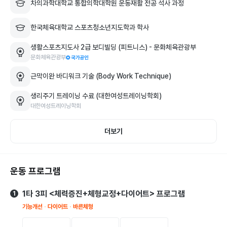
차의과학대학교 통합의학대학원 운동재활 전공 석사 과정
-체형 불균형, 만성 통증이 있는 분

한국체육대학교 스포츠청소년지도학과 학사
-수술 후 회복 과정에서 운동이 두려운 분

생활스포츠지도사 2급 보디빌딩 (피트니스) - 문화체육관광부
문화체육관광부
-바쁜 생활 속에서도 체력을 관리하고 싶은 분

근막이완 바디워크 기술 (Body Work Technique)
-라인과 밸런스를 함께 잡고 싶은 분

생리주기 트레이닝 수료 (대한여성트레이닝학회)
대한여성트레이닝학회
그동안 많은 분들과 꾸준히 결과를 만들어왔고

더보기
성과로 전문성을 증명하고 있습니다.

🏆 성과

운동 프로그램
· 바디챌린지 1위 회원 지도 (총20kg감량)

· 바디프로필 촬영 회원 다수

1타 3피 <체력증진+체형교정+다이어트> 프로그램
1
· 기능 회복·체형 개선 회원 지속 지도

기능개선
다이어트
바른체형
운동은 몸을 바꾸는 것을 넘어
