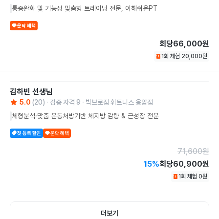
통증완화 및 기능성 맞춤형 트레이닝 전문, 이해쉬운PT
운닥 혜택
회당
66,000원
1회 체험
20,000
원
김하빈
선생님
5.0
(
20
)
검증 자격
9
빅브로짐 휘트니스 응암점
체형분석·맞춤 운동처방기반 체지방 감량 & 근성장 전문
첫 등록 할인
운닥 혜택
71,600
원
15
%
회당
60,900원
1회 체험
0
원
더보기