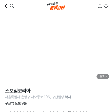
1/7
스포짐코리아
서울특별시 은평구 서오릉로 196, 구산빌딩
복사
구산역 도보 9분