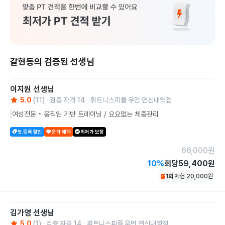
갈현동의 검증된 선생님
이지원
선생님
5.0
(
11
)
검증 자격
14
휘트니스피플 우먼 연신내역점
여성전문 • 움직임 기반 트레이닝 / 요요없는 체중관리
첫 등록 할인
운닥 혜택
최저가 보장
66,000
원
10
%
회당
59,400원
1회 체험
20,000
원
김가영
선생님
5.0
(
1
)
검증 자격
14
휘트니스피플 우먼 연신내역점