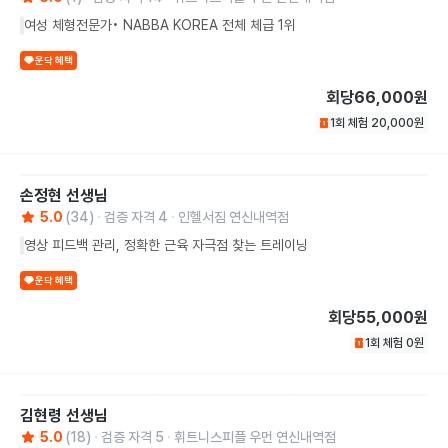
여성 체형전문가• NABBA KOREA 전체 체급 1위
운닥 혜택
회당
66,000원
1회 체험
20,000
원
손정현
선생님
5.0
(
34
)
검증 자격
4
인헬서짐 연신내역점
영상 피드백 관리, 정확한 근육 자극점 찾는 트레이닝
운닥 혜택
회당
55,000원
1회 체험
0
원
김현령
선생님
5.0
(
18
)
검증 자격
5
휘트니스피플 우먼 연신내역점