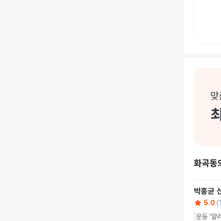
화곡동
박홍균
5.0
(
운동 '알