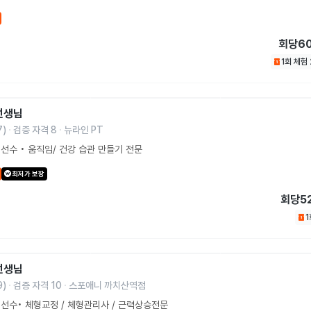
회당
6
1회 체험
선생님
7
)
검증 자격
8
뉴라인 PT
선수 • 움직임/ 건강 습관 만들기 전문
최저가 보장
회당
5
선생님
9
)
검증 자격
10
스포애니 까치산역점
선수• 체형교정 / 체형관리사 / 근력상승전문