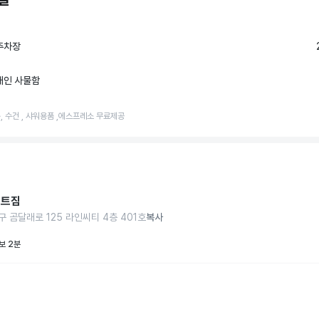
주차장
개인 사물함
, 수건 , 샤워용품 ,에스프레소 무료제공
스트짐
구 곰달래로 125 라인씨티 4층 401호
복사
보 2분