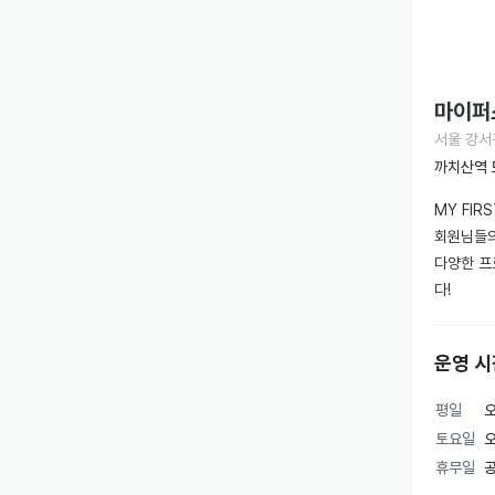
마이퍼
서울 강서
까치산역 
MY FI
회원님들의
다양한 프
운영 시
평일
오
토요일
오
휴무일
공