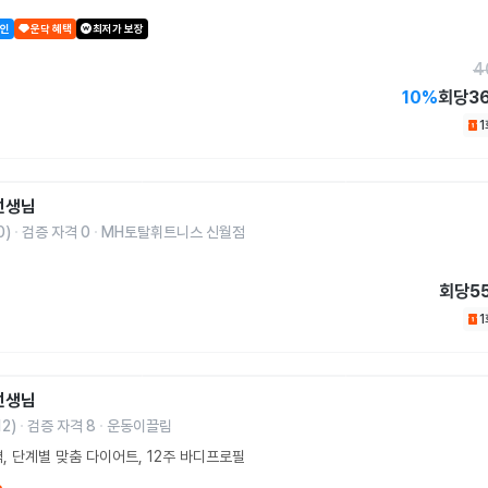
할인
운닥 혜택
최저가 보장
4
10
%
회당
3
선생님
0
)
검증 자격
0
MH토탈휘트니스 신월점
회당
5
선생님
12
)
검증 자격
8
운동이끌림
력, 단계별 맞춤 다이어트, 12주 바디프로필