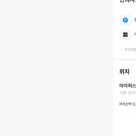
개인운동
위치
마이퍼
서울 강서
까치산역 도