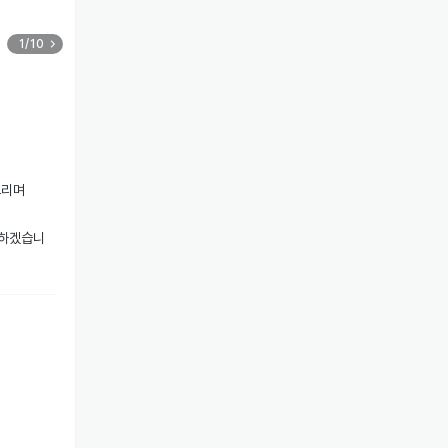
1/10
리며

답하겠습니