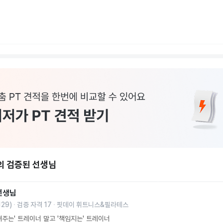
의 검증된 선생님
선생님
129
)
검증 자격
17
핏데이 휘트니스&필라테스
려주는' 트레이너 말고 '책임지는' 트레이너