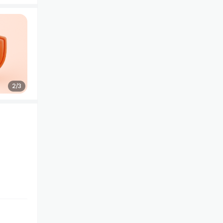
2
/
3