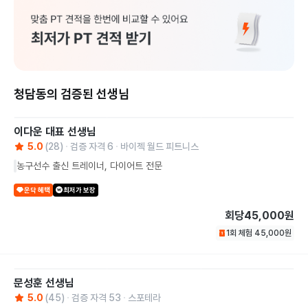
청담동의 검증된 선생님
이다운 대표
선생님
5.0
(
28
)
검증 자격
6
바이젝 월드 피트니스
농구선수 출신 트레이너, 다이어트 전문
운닥 혜택
최저가 보장
회당
45,000원
1회 체험
45,000
원
문성훈
선생님
5.0
(
45
)
검증 자격
53
스포테라