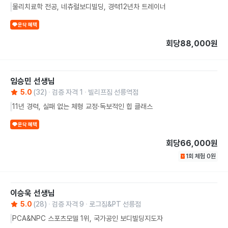
물리치료학 전공, 네츄럴보디빌딩, 경력12년차 트레이너
운닥 혜택
회당
88,000원
임승민
선생님
5.0
(
32
)
검증 자격
1
빌리프짐 선릉역점
11년 경력, 실패 없는 체형 교정·독보적인 힙 클래스
운닥 혜택
회당
66,000원
1회 체험
0
원
이승욱
선생님
5.0
(
28
)
검증 자격
9
로그짐&PT 선릉점
PCA&NPC 스포츠모델 1위, 국가공인 보디빌딩지도자