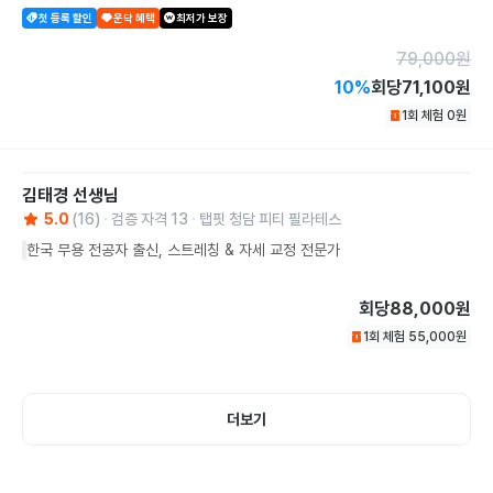
첫 등록 할인
운닥 혜택
최저가 보장
79,000
원
10
%
회당
71,100원
1회 체험
0
원
김태경
선생님
5.0
(
16
)
검증 자격
13
탭핏 청담 피티 필라테스
한국 무용 전공자 출신, 스트레칭 & 자세 교정 전문가
회당
88,000원
1회 체험
55,000
원
더보기