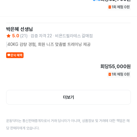
1회 체험
0
원
박은혜
선생님
5.0
(
21
)
검증 자격
22
비욘드필라테스 갈매점
40KG 감량 경험, 회원 니즈 맞춤별 트레이닝 제공
운닥 혜택
회당
55,000원
1회 체험
0
원
더보기
운동닥터는 통신판매중개자로서 거래 당사자가 아니며, 상품정보 및 거래에 대한 책임은 해
당 판매자에게 있습니다.