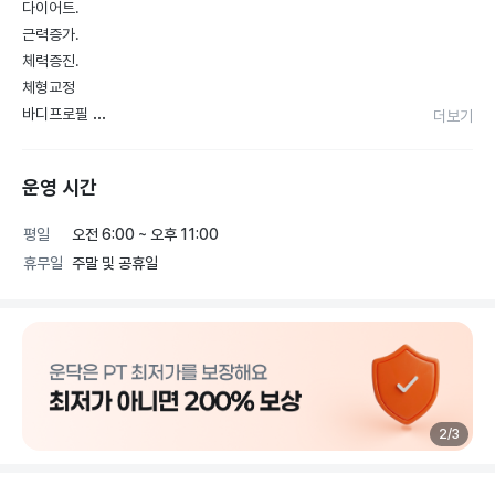
다이어트.

근력증가.

체력증진.

체형교정

바디프로필 

더보기
저희 센터는 무조건적인 뻔한 닭가슴살 고구마 식단을 드리지않
습니다.개개인의 음식취향과 식습관을 바탕으로 일반식 위주의 
운영 시간
개인맞춤 식단을 제공합니다.
평일
오전 6:00 ~ 오후 11:00
휴무일
주말 및 공휴일
2
/
3