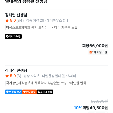
별내동의 검증된 선생님
김태현
선생님
5.0
(
84
)
검증 자격
26
해머하우스 별내
미국스포츠의학회 공인 트레이너 • 다수 자격증 보유
최저가 보장
회당
66,000원
1회 체험
0
원
김태진
선생님
5.0
(
8
)
검증 자격
5
디벨롭짐 별내 헬스&피티
국가공인자격증 5개·체육학사·부담없는 코칭→확연한 변화
첫 등록 할인
운닥 혜택
최저가 보장
55,000
원
10
%
회당
49,500원