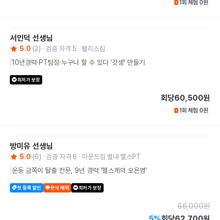
1회 체험
0
원
서인덕
선생님
5.0
(
2
)
검증 자격
5
팰리스짐
10년경력·PT팀장·누구나 할 수 있다 '갓생' 만들기
최저가 보장
회당
60,500원
1회 체험
0
원
방미유
선생님
5.0
(
6
)
검증 자격
8
마운트짐 별내 헬스PT
운동 금쪽이 탈출 전문, 9년 경력 '헬스계의 오은영'
첫 등록 할인
운닥 혜택
최저가 보장
66,000
원
5
%
회당
62,700원