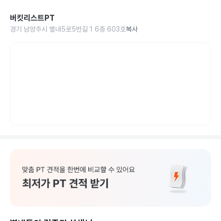
버킷리스트PT
경기 남양주시 별내5로5번길 1 6층 603호
복사