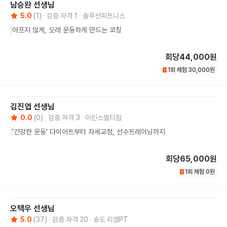
남승완
선생님
5.0
(
1
)
검증 자격
1
솔루션피트니스
아프지 않게, 오래 운동하게 만드는 코칭
회당
44,000원
1회 체험
30,000
원
김진엽
선생님
0.0
(
0
)
검증 자격
3
아인스멀티짐
'건강한 운동' 다이어트부터 자세교정, 선수트레이닝까지
회당
65,000원
1회 체험
0
원
오택우
선생님
5.0
(
37
)
검증 자격
20
송도 리엠PT