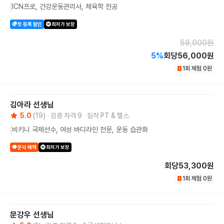
ICN프로, 건강운동관리사, 체육학 전공
첫 등록 할인
최저가 보장
59,000
원
5
%
회당
56,000원
1회 체험
0
원
김아라
선생님
5.0
(
19
)
검증 자격
9
짐작 PT & 헬스
비키니 국제선수, 여성 바디라인 전문, 운동 습관화
운닥 혜택
최저가 보장
회당
53,300원
1회 체험
0
원
문강우
선생님