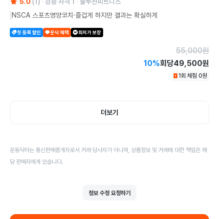
5.0
(
1
)
검증 자격
1
솔루션피트니스
NSCA 스포츠영양코치·즐겁게 하지만 결과는 확실하게
첫 등록 할인
운닥 혜택
최저가 보장
55,000
원
10
%
회당
49,500원
1회 체험
0
원
더보기
운동닥터는 통신판매중개자로서 거래 당사자가 아니며, 상품정보 및 거래에 대한 책임은 해
당 판매자에게 있습니다.
정보 수정 요청하기