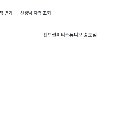
적 받기
선생님 자격 조회
센트럴피티스튜디오 송도점