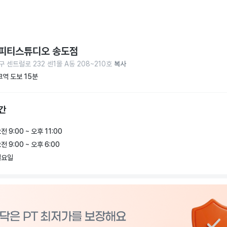
피티스튜디오 송도점
 센트럴로 232 센1몰 A동 208~210호
복사
역 도보 15분
간
전 9:00 ~ 오후 11:00
전 9:00 ~ 오후 6:00
일요일