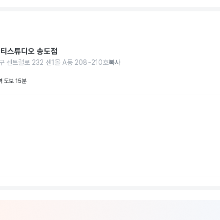
티스튜디오 송도점
 센트럴로 232 센1몰 A동 208~210호
복사
 도보 15분