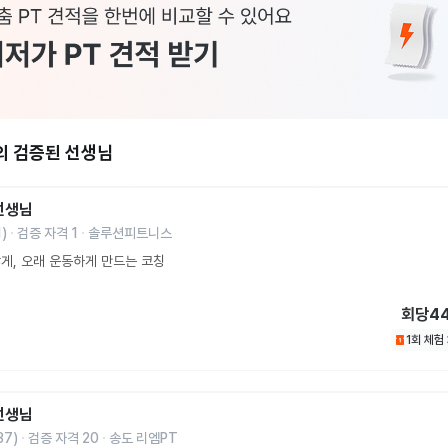
의 검증된 선생님
선생님
1
)
검증 자격
1
솔루션피트니스
게, 오래 운동하게 만드는 코칭
회당
4
1회 체험
선생님
37
)
검증 자격
20
송도 리엠PT