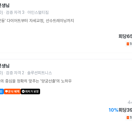
선생님
0
)
검증 자격
3
아인스멀티짐
운동' 다이어트부터 자세교정, 선수트레이닝까지
회당
6
선생님
0
)
검증 자격
2
솔루션피트니스
의 중심을 정확히 맞추는 '양궁선출'의 노하우
할인
운닥 혜택
최저가 보장
4
10
%
회당
3