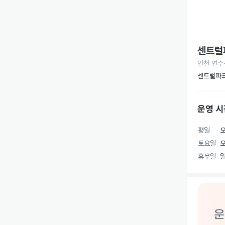
센트럴
인천 연수구
센트럴파크
운영 시
평일
오
토요일
오
휴무일