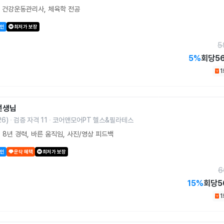
, 건강운동관리사, 체육학 전공
할인
최저가 보장
5
5
%
회당
5
선생님
26
)
검증 자격
11
코어앤모어PT 헬스&필라테스
 8년 경력, 바른 움직임, 사진/영상 피드백
할인
운닥 혜택
최저가 보장
6
15
%
회당
5