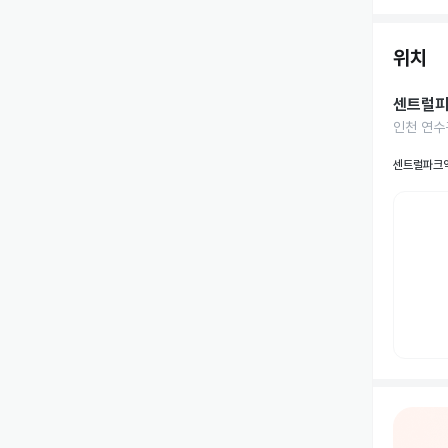
위치
센트럴피
인천 연수구
센트럴파크역