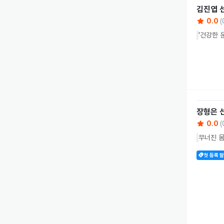
김진엽
0.0
(
'건강한 
장형은
0.0
(
무너진 몸
첫 등록 