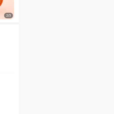
2
/
3