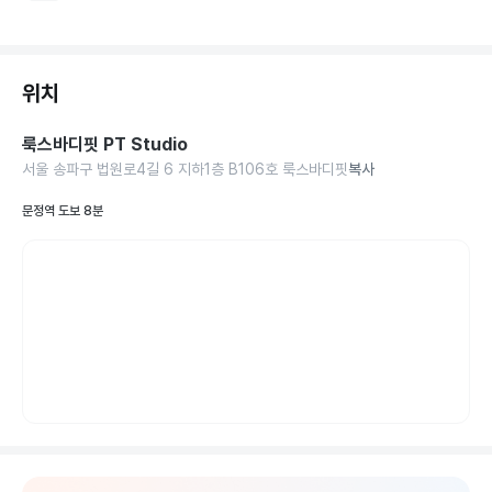
위치
룩스바디핏 PT Studio
서울 송파구 법원로4길 6 지하1층 B106호 룩스바디핏
복사
문정역 도보 8분