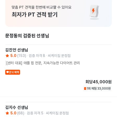
문정동의 검증된 선생님
김진언
선생님
5.0
(
153
)
검증 자격
8
씨케이짐 문정점
[센터 대표] 애플 힙 전문, 지속가능한 다이어트 관리
운닥 혜택
회당
45,000원
1회 체험
33,000
원
김지수
선생님
5.0
(
68
)
검증 자격
5
씨케이짐 문정점