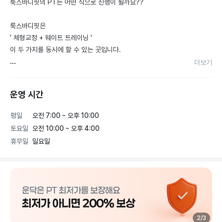
룩스바디핏의 PT는 어떤 식으로 진행이 될까요??

룩스바디핏은

' 체형교정 + 웨이트 트레이닝 '

이 두 가지를 동시에 할 수 있는 곳입니다.

더보기
건물의 기초 공사가 잘 이루어져야 튼튼한 건물이 완성되는 것처
럼 우리의 몸도 바른 체형이 바탕이 되어야

운영 시간
부상 없고 튼튼한 몸을 만들 수 있습니다.

가장 중요한 건 바른 체형을 잡아야 균형 잡힌 바디라인을 잡을 
평일
오전 7:00 ~ 오후 10:00
수가 있습니다.

토요일
오전 10:00 ~ 오후 4:00
휴무일
일요일
또한 체형이 나빠질수록 관절의 통증이 점점 심해집니다.

통증으로 고생하다가도 도수치료를 받으면 조금 나아지는 걸 느
껴보셨을 거예요

체형을 잡아주면 통증이 완화가 되고,

운동으로 근육을 잡아서 체형을 바르게 돌려놔야 합니다.

여기서 핵심은 근육을 잡는 것!!

약해진 근육을 열심히 강화시켜야 합니다

2
/
3