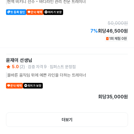
현역 비키니 선수 • 바디라인 관리 전문 트레이너
첫 등록 할인
운닥 혜택
최저가 보장
50,000
원
7
%
회당
46,500원
1회 체험
0
원
윤재이
선생님
5.0
(
2
)
검증 자격
9
짐퍼스트 문정점
올바른 움직임 위에 예쁜 라인을 더하는 트레이너
운닥 혜택
최저가 보장
회당
35,000원
더보기