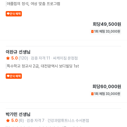
애플힙의 정석, 여성 맞춤 프로그램
운닥 혜택
회당
49,500원
1회 체험
33,000
원
이완규
선생님
5.0
(
120
)
검증 자격
11
씨케이짐 문정점
특수학교 정교사 2급, 대전광역시 보디빌딩 1st
운닥 혜택
회당
60,000원
1회 체험
33,000
원
박가민
선생님
5.0
(
6
)
검증 자격
7
건강과땀휘트니스 수서본점