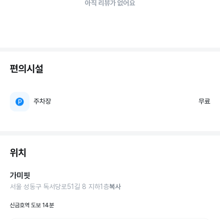
아직 리뷰가 없어요
편의시설
주차장
무료
위치
가미핏
서울 성동구 독서당로51길 8 지하1층
복사
신금호역 도보 14분