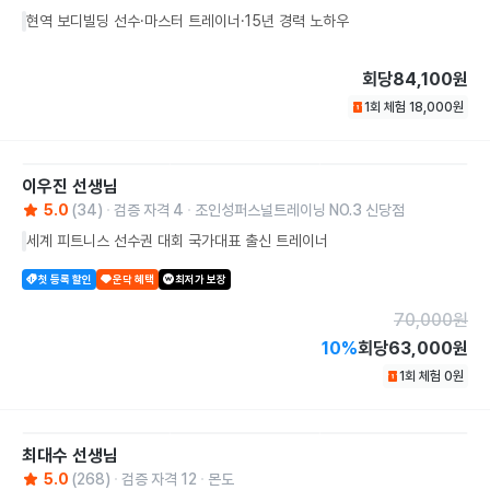
현역 보디빌딩 선수·마스터 트레이너·15년 경력 노하우
회당
84,100원
1회 체험
18,000
원
이우진
선생님
5.0
(
34
)
검증 자격
4
조인성퍼스널트레이닝 NO.3 신당점
세계 피트니스 선수권 대회 국가대표 출신 트레이너
첫 등록 할인
운닥 혜택
최저가 보장
70,000
원
10
%
회당
63,000원
1회 체험
0
원
최대수
선생님
5.0
(
268
)
검증 자격
12
몬도