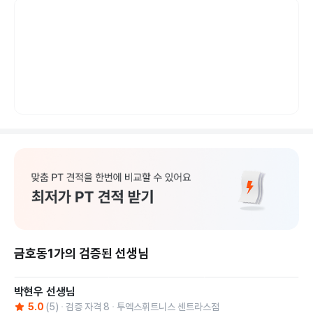
금호동1가의 검증된 선생님
박현우
선생님
5.0
(
5
)
검증 자격
8
투엑스휘트니스 센트라스점