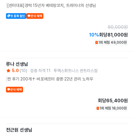
[센터대표]경력 15년차 베테랑코치, 트레이너의 선생님
첫 등록 할인
운닥 혜택
90,000
원
10
%
회당
81,000원
1회 체험
49,000
원
루나
선생님
5.0
(
10
)
검증 자격
11
투엑스휘트니스 센트라스점
찐 후기 200개↑·비포에프터 증명·22년 관리 노하우
운닥 혜택
회당
65,400원
1회 체험
18,000
원
전근원
선생님