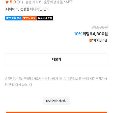
5.0
(
31
)
검증 자격
8
운동의정석 헬스&PT
다이어트, 건강한 바디라인 관리
첫 등록 할인
운닥 혜택
최저가 보장
71,500
원
10
%
회당
64,300원
1회 체험
0
원
더보기
운동닥터는 통신판매중개자로서 거래 당사자가 아니며, 상품정보 및 거래에 대한 책임은 해
당 판매자에게 있습니다.
정보 수정 요청하기