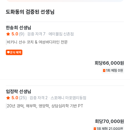
도화동의 검증된 선생님
한송희
선생님
5.0
(
9
)
검증 자격
7
에이블짐 신촌점
비키니 선수 코치 & 여성바디라인 전문
운닥 혜택
회당
66,000원
1회 체험
0
원
임정락
선생님
5.0
(
25
)
검증 자격
2
스포애니 마포염리동점
20년 경력, 해부학, 영양학, 상담심리학 기반 PT
회당
70,000원
1회 체험
21,000
원