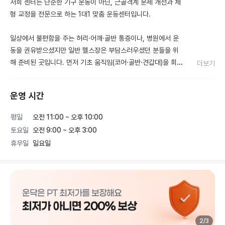
저희 센터는 단순한 기구 운동이 아닌, 근골격계 문제 개선과 체
형 교정을 전문으로 하는 1대1 맞춤 운동센터입니다.

일상에서 불편함을 주는 허리·어깨·골반 통증이나, 병원에서 운
동을 권유받으셨지만 일반 헬스장은 부담스러우셨던 분들을 위
해 준비된 곳입니다. 먼저 기초 움직임(코어·골반·견갑대)을 회복
더보기
시켜 가동성과 안정성을 잡아드린 뒤, 근력 및 균형 운동으로 연
결하여 통증을 제어하고 근골격 질환을 예방할 수 있도록 지도합
운영 시간
니다.

평일
오전 11:00 ~ 오후 10:00
✔️ 전문성 있는 지도

토요일
오전 9:00 ~ 오후 3:00
스포츠의학 전공 트레이너 상주

휴무일
일요일
필라테스 원리부터 근골격 재활, 생활근력 강화까지 적용

운동 초보자도 안전하게 시작 가능, 상급자는 통증 원인에 대한 
깊이 있는 피드백 제공

✔️ 밸런스 중심의 트레이닝

바른 체형 유지와 통증 개선을 동시에 추구

근신경계 활성화와 밸런스 능력 향상까지 고려한 프로그램

2
/
3