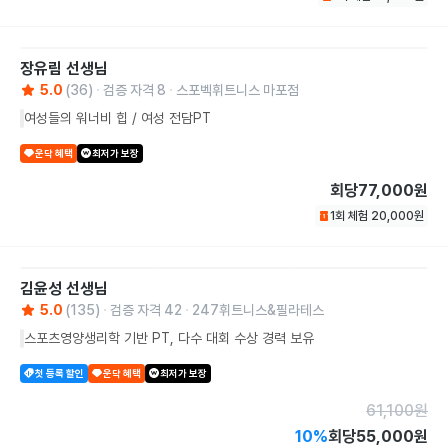
장유림
선생님
5.0
(
36
)
검증 자격
8
스포벡휘트니스 마포점
여성들의 워너비 힙 / 여성 전담PT
운닥 혜택
최저가 보장
회당
77,000원
1회 체험
20,000
원
김윤성
선생님
5.0
(
135
)
검증 자격
42
247휘트니스&필라테스
스포츠영양생리학 기반 PT, 다수 대회 수상 경력 보유
첫 등록 할인
운닥 혜택
최저가 보장
61,100
원
10
%
회당
55,000원