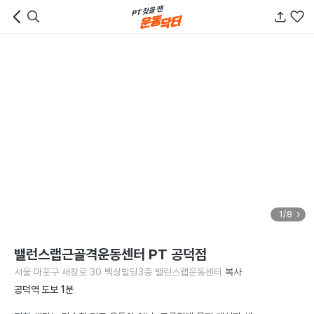
1/8
밸런스랩근골격운동센터 PT 공덕점
서울 마포구 새창로 30 백상빌딩3층 밸런스랩운동센터
복사
공덕역 도보 1분