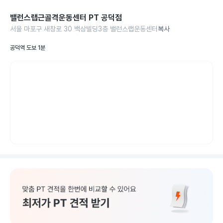
밸런스랩근골격운동센터 PT 공덕점
서울 마포구 새창로 30 백상빌딩3층 밸런스랩운동센터
복사
공덕역 도보 1분