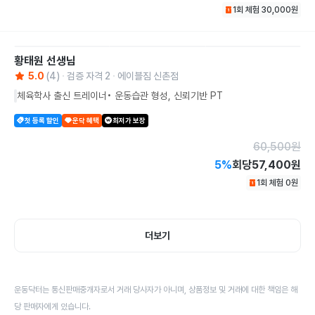
1회 체험
30,000
원
황태원
선생님
5.0
(
4
)
검증 자격
2
에이블짐 신촌점
체육학사 출신 트레이너• 운동습관 형성, 신뢰기반 PT
첫 등록 할인
운닥 혜택
최저가 보장
60,500
원
5
%
회당
57,400원
1회 체험
0
원
더보기
운동닥터는 통신판매중개자로서 거래 당사자가 아니며, 상품정보 및 거래에 대한 책임은 해
당 판매자에게 있습니다.