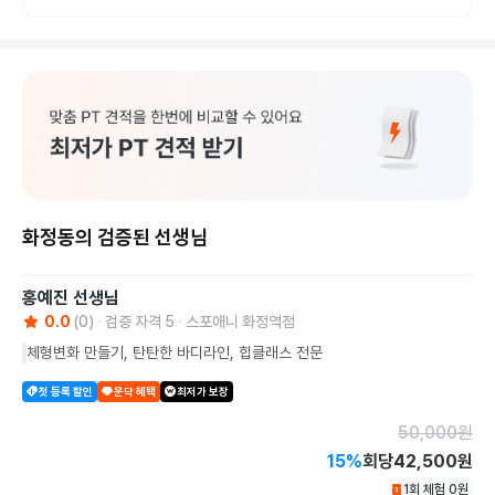
화정동의 검증된 선생님
홍예진
선생님
0.0
(
0
)
검증 자격
5
스포애니 화정역점
체형변화 만들기, 탄탄한 바디라인, 힙클래스 전문
첫 등록 할인
운닥 혜택
최저가 보장
50,000
원
15
%
회당
42,500원
1회 체험
0
원