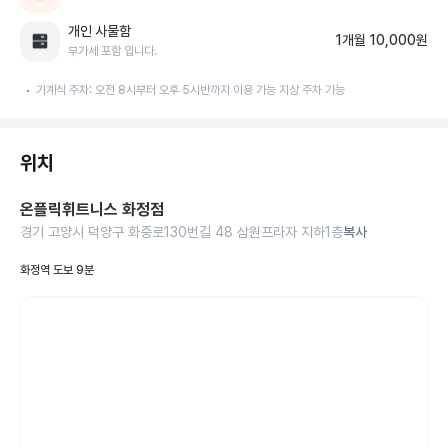
개인 사물함
1개월 10,000원
부가세 포함 입니다.
기계식 주차: 오전 8시부터 오후 5시반까지 이용 가능 지상 주차 가능
위치
온플릭휘트니스 화정점
경기 고양시 덕양구 화중로130번길 48 삼원프라자 지하1층
복사
화정역 도보 9분