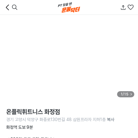
1/15
온플릭휘트니스 화정점
경기 고양시 덕양구 화중로130번길 48 삼원프라자 지하1층
복사
화정역 도보 9분