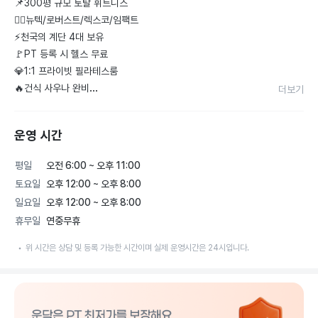
📌300평 규모 토탈 휘트니스

🏋‍♂️뉴텍/로버스트/렉스코/임팩트

⚡️천국의 계단 4대 보유

🚩PT 등록 시 헬스 무료

💎1:1 프라이빗 필라테스룸

🔥건식 사우나 완비

더보기
🎀운동복/수건 무료 제공
운영 시간
평일
오전 6:00 ~ 오후 11:00
토요일
오후 12:00 ~ 오후 8:00
일요일
오후 12:00 ~ 오후 8:00
휴무일
연중무휴
위 시간은 상담 및 등록 가능한 시간이며 실제 운영시간은 24시입니다.