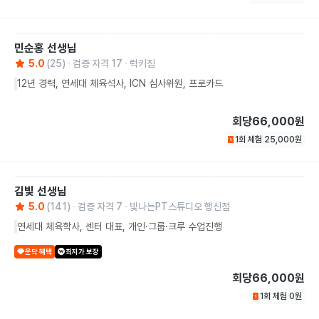
민순홍
선생님
5.0
(
25
)
검증 자격
17
럭키짐
12년 경력, 연세대 체육석사, ICN 심사위원, 프로카드
회당
66,000원
1회 체험
25,000
원
김빛
선생님
5.0
(
141
)
검증 자격
7
빛나는PT스튜디오 행신점
연세대 체육학사, 센터 대표, 개인·그룹·크루 수업진행
운닥 혜택
최저가 보장
회당
66,000원
1회 체험
0
원