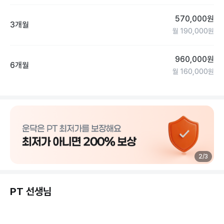
에 대해서 회원이 고민하지 않아도 될 것.

.

570,000
원
3개월
3. 저렴한 운동비용을 위해 그룹으로 수업을 진행하되, 철저하게 
월
190,000
원
개인적인 운동일 것.

.

960,000
원
6개월
4. 같은 프로그램을 모든 사람이 함께하더라도 강도와 횟수에 
월
160,000
원
차이로 개개인의 적절한 운동량이 될 것.

.

5. 짧은 운동 시간 (1시간 이내)에 개인의 체력을 충분히 소진할 
수 있도록 고강도 트레이닝 일것.

.

이 조건들을 충족시키기 위해 「프로젝트 핏」은 [월.화.수.목.금] 
매일매일 달라지는 독자적인 운동 프로그램을 만들었습니다.

2
/
3
.

「프로젝트 핏」의 독자적인 운동 프로그램은 프로 격투기 선수들
이나 국가대표 운동선수들이 필수적으로 훈련하는 "컨디셔닝 트
PT 선생님
레이닝"을 안전하고 쉽게 따라 할 수 있도록 연구/조합하여 남녀
노소 누구에게나 '체지방 연소', '근육량 증가', '코어 근육 강화'에 
매우 효과적입니다.
