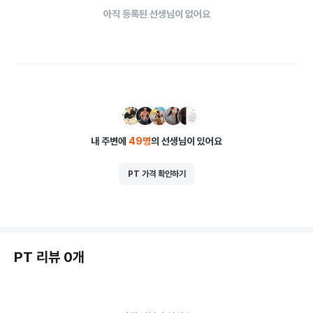
아직 등록된 선생님이 없어요
.

끝없이 고민하고 연구/조합을 거친 「프로젝트 핏」의 운동 프로그
램은 수많은 테스트로 이미 검증이 되었습니다.

.

「프로젝트 핏」의 독자적인 프로그램에 대한 자신감은 [누구나 일
주일 무료 체험]이라는 제도를 통해 직접 판단해보시기 바랍니
다.

.

내 주변에
49
명
의 선생님이 있어요
 현대인들에게 쉽지 않은 식단조절과 단순한 고립식 근육 단련이 
아닌 '효과적인 다이어트'를 위한 '체지방 연소'와 '기초 체력 강
PT 가격 확인하기
화'에 집중된 최적의 프로그램, '어울리며 운동하는 일상의 재미' 
까지.

.

「프로젝트 핏」에서 건강하고 활력있는 삶을 만들어 보세요.
PT 리뷰 0개