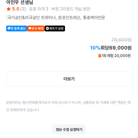
이인우
선생님
5.0
(
3
)
검증 자격
3
버핏그라운드 역삼 본관
국가공인&미국공인 트레이너, 원포인트레슨, 통증케어전문
첫 등록 할인
운닥 혜택
최저가 보장
76,600
원
10
%
회당
69,000원
1회 체험
20,000
원
더보기
운동닥터는 통신판매중개자로서 거래 당사자가 아니며, 상품정보 및 거래에 대한 책임은 해
당 판매자에게 있습니다.
정보 수정 요청하기