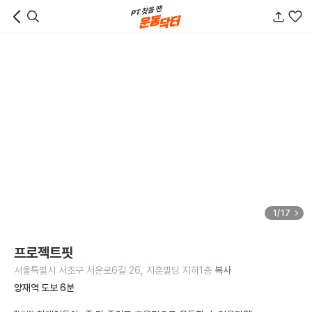
1/17
프로젝트핏
서울특별시 서초구 서운로6길 26, 지훈빌딩 지하1층
복사
양재역 도보 6분