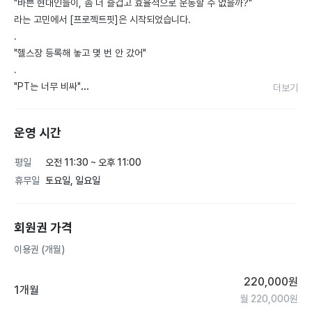
"바쁜 현대인들이, 좀 더 즐겁고 효율적으로 운동할 수 없을까?"

라는 고민에서 [프로젝트핏]은 시작되었습니다.

.

"헬스장 등록해 놓고 몇 번 안 갔어"

.

"PT는 너무 비싸"

더보기
.

"크로스핏은 너무 힘들데"

운영 시간
.

[다이어트]와 [기초 체력증진]을 원하는 사람이라면 누구나 해봤
평일
오전 11:30 ~ 오후 11:00
을 법한 고민을 해결하기 위해

휴무일
토요일, 일요일
전혀 새로운 방식의 트레이닝 스튜디오를 만들었습니다.

"사람들이 좀 더 효율적으로 운동할 수 있는 환경을 만들자"

회원권 가격
이용권 (개월)
1. 일단 출석 한 사람은 일정량의 운동량을 반드시 채울 수 있어
야 할 것.

220,000
원
.

1개월
월
220,000
원
2. 매일매일 다른 할당량을 정해져 있어서 운동량(세트, 라운드)