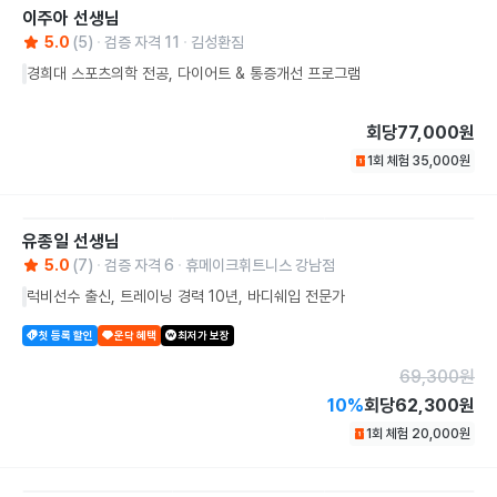
이주아
선생님
5.0
(
5
)
검증 자격
11
김성환짐
경희대 스포츠의학 전공, 다이어트 & 통증개선 프로그램
회당
77,000원
1회 체험
35,000
원
유종일
선생님
5.0
(
7
)
검증 자격
6
휴메이크휘트니스 강남점
럭비선수 출신, 트레이닝 경력 10년, 바디쉐입 전문가
첫 등록 할인
운닥 혜택
최저가 보장
69,300
원
10
%
회당
62,300원
1회 체험
20,000
원