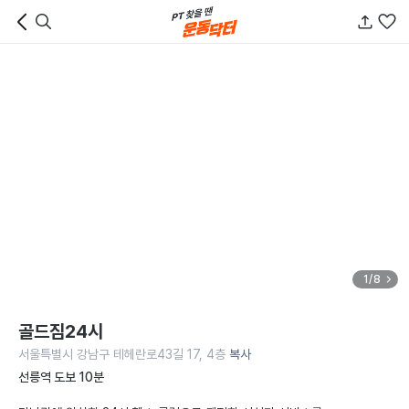
1/8
골드짐24시
서울특별시 강남구 테헤란로43길 17, 4층
복사
선릉역 도보 10분