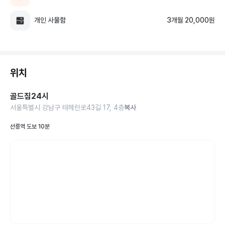
개인 사물함
3개월 20,000원
위치
골드짐24시
서울특별시 강남구 테헤란로43길 17, 4층
복사
선릉역 도보 10분