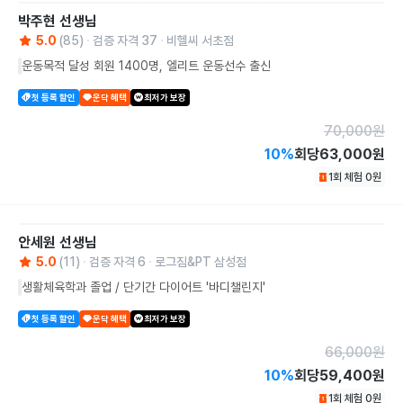
박주현
선생님
5.0
(
85
)
검증 자격
37
비헬씨 서초점
운동목적 달성 회원 1400명, 엘리트 운동선수 출신
첫 등록 할인
운닥 혜택
최저가 보장
70,000
원
10
%
회당
63,000원
1회 체험
0
원
안세원
선생님
5.0
(
11
)
검증 자격
6
로그짐&PT 삼성점
생활체육학과 졸업 / 단기간 다이어트 '바디챌린지'
첫 등록 할인
운닥 혜택
최저가 보장
66,000
원
10
%
회당
59,400원
1회 체험
0
원