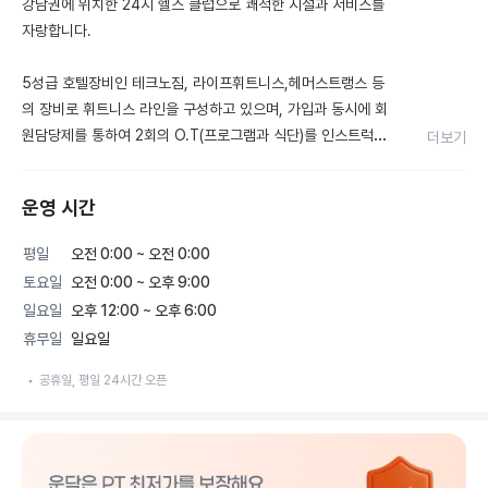
강남권에 위치한 24시 헬스 클럽으로 쾌적한 시설과 서비스를 
자랑합니다.

5성급 호텔장비인 테크노짐, 라이프휘트니스,헤머스트랭스 등
의 장비로 휘트니스 라인을 구성하고 있으며, 가입과 동시에 회
원담당제를 통하여 2회의 O.T(프로그램과 식단)를 인스트럭터
더보기
를 통하여 체계적인 관리를 받으실수 있습니다.

운영 시간
골드짐. 늘 신선하고 새로운 운동공간으로 여러분과 함께 하겠습
니다.
평일
오전 0:00 ~ 오전 0:00
토요일
오전 0:00 ~ 오후 9:00
일요일
오후 12:00 ~ 오후 6:00
휴무일
일요일
공휴일, 평일 24시간 오픈