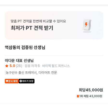
역삼동의 검증된 선생님
이다운 대표
선생님
5.0
(
28
)
검증 자격
6
바이젝 월드 피트니스
농구선수 출신 트레이너, 다이어트 전문
운닥 혜택
최저가 보장
회당
45,000원
1회 체험
45,000
원