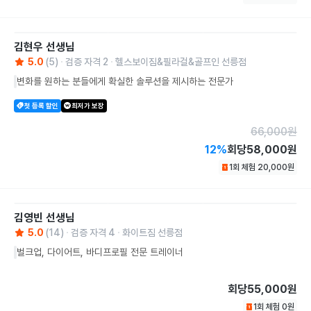
김현우
선생님
5.0
(
5
)
검증 자격
2
헬스보이짐&필라걸&골프인 선릉점
변화를 원하는 분들에게 확실한 솔루션을 제시하는 전문가
첫 등록 할인
최저가 보장
66,000
원
12
%
회당
58,000원
1회 체험
20,000
원
김영빈
선생님
5.0
(
14
)
검증 자격
4
화이트짐 선릉점
벌크업, 다이어트, 바디프로필 전문 트레이너
회당
55,000원
1회 체험
0
원