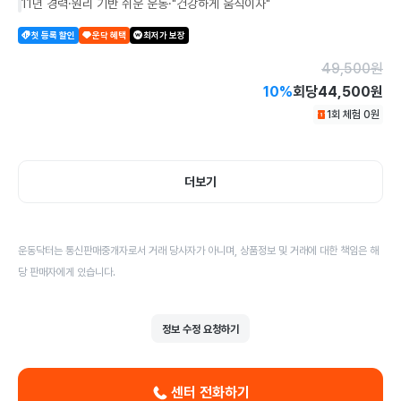
11년 경력·원리 기반 쉬운 운동·"건강하게 움직이자"
첫 등록 할인
운닥 혜택
최저가 보장
49,500
원
10
%
회당
44,500원
1회 체험
0
원
더보기
운동닥터는 통신판매중개자로서 거래 당사자가 아니며, 상품정보 및 거래에 대한 책임은 해
당 판매자에게 있습니다.
정보 수정 요청하기
센터 전화하기