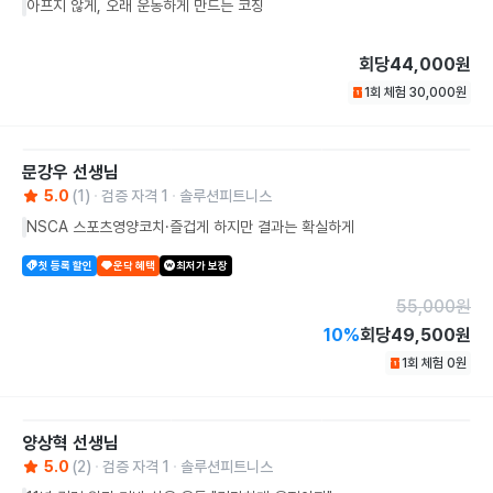
아프지 않게, 오래 운동하게 만드는 코칭
회당
44,000원
1회 체험
30,000
원
문강우
선생님
5.0
(
1
)
검증 자격
1
솔루션피트니스
NSCA 스포츠영양코치·즐겁게 하지만 결과는 확실하게
첫 등록 할인
운닥 혜택
최저가 보장
55,000
원
10
%
회당
49,500원
1회 체험
0
원
양상혁
선생님
5.0
(
2
)
검증 자격
1
솔루션피트니스