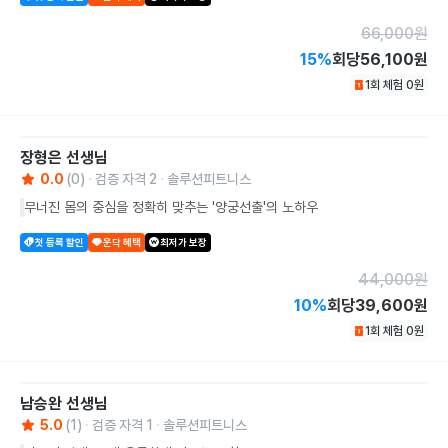
66,000
원
15
%
회당
56,100원
1회 체험
0
원
장형은
선생님
0.0
(
0
)
검증 자격
2
솔루션피트니스
무너진 몸의 중심을 정확히 맞추는 '양궁선출'의 노하우
첫 등록 할인
운닥 혜택
최저가 보장
44,000
원
10
%
회당
39,600원
1회 체험
0
원
남승완
선생님
5.0
(
1
)
검증 자격
1
솔루션피트니스