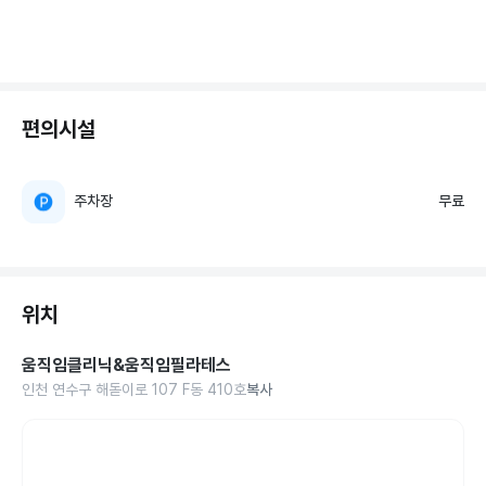
편의시설
주차장
무료
위치
움직임클리닉&움직임필라테스
인천 연수구 해돋이로 107 F동 410호
복사