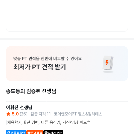
송도동의 검증된 선생님
이휘진
선생님
5.0
(
26
)
검증 자격
11
코어앤모어PT 헬스&필라테스
체육학사, 8년 경력, 바른 움직임, 사진/영상 피드백
첫 등록 할인
운닥 혜택
최저가 보장