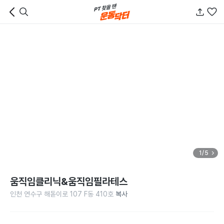
1/5
움직임클리닉&움직임필라테스
인천 연수구 해돋이로 107 F동 410호
복사