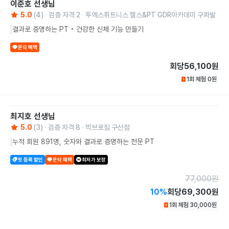
이준호
선생님
5.0
(
4
)
검증 자격
2
투엑스휘트니스 헬스&PT GDR아카데미 구파발
결과로 증명하는 PT • 건강한 신체 기능 만들기
운닥 혜택
회당
56,100원
1회 체험
0
원
최지호
선생님
5.0
(
3
)
검증 자격
8
빅브로짐 구산점
누적 회원 891명, 숫자와 결과로 증명하는 전문 PT
첫 등록 할인
운닥 혜택
최저가 보장
77,000
원
10
%
회당
69,300원
1회 체험
30,000
원