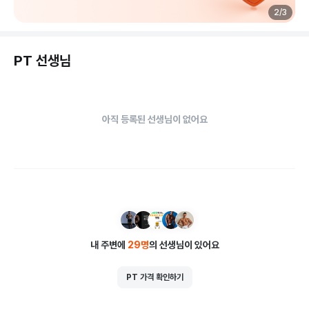
총 7개 지점 전 지점 직영 운영으로

2
/
3
체계적인 관리와 안정적인 시스템을 약속드립니다.

PT 선생님
리모델링 전 얼리버드 이벤트 진행 중

지금만 누릴 수 있는 특별한 혜택을 놓치지 마세요 !

운영시간

아직 등록된 선생님이 없어요
- 월~금 6:00~24:00

- 주말 및 공휴일 10:00~20:00

- 연중무휴
내 주변에
29
명
의 선생님이 있어요
PT 가격 확인하기