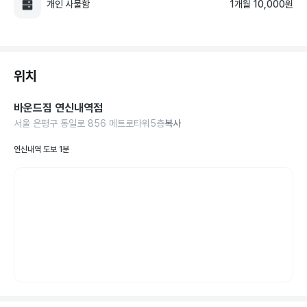
개인 사물함
1개월 10,000원
위치
바운드짐 연신내역점
서울 은평구 통일로 856 메트로타워5층
복사
연신내역 도보 1분