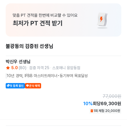
불광동의 검증된 선생님
박신우
선생님
5.0
(
80
)
검증 자격
25
스포애니 응암동점
10년 경력, IFBB 마스터트레이너•동기부여 목표달성
첫 등록 할인
운닥 혜택
77,000
원
10
%
회당
69,300원
1회 체험
20,000
원