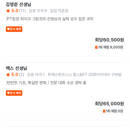
김명준
선생님
5.0
(
11
)
검증 자격
9
업짐 역촌점
PT팀장·피지크 그랑프리·진정성과 실력 모두 잡은 코치
운닥 혜택
회당
60,500원
1회 체험
9,000
원
맥스
선생님
5.0
(
2
)
검증 자격
1
투엑스휘트니스 헬스&PT GDR아카데미 구파발
탄탄한 기초, 확실한 변화 / 전문 대회 수상 경력 多
운닥 혜택
회당
65,000원
1회 체험
0
원