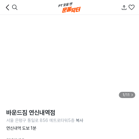
1/11
바운드짐 연신내역점
서울 은평구 통일로 856 메트로타워5층
복사
연신내역 도보 1분