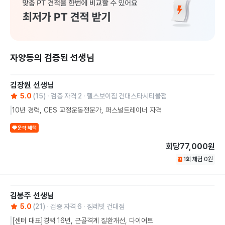
자양동의 검증된 선생님
김장원
선생님
5.0
(
15
)
검증 자격
2
헬스보이짐 건대스타시티몰점
10년 경력, CES 교정운동전문가, 퍼스널트레이너 자격
운닥 혜택
회당
77,000원
1회 체험
0
원
김봉주
선생님
5.0
(
21
)
검증 자격
6
짐레빗 건대점
[센터 대표]경력 16년, 근골격계 질환개선, 다이어트