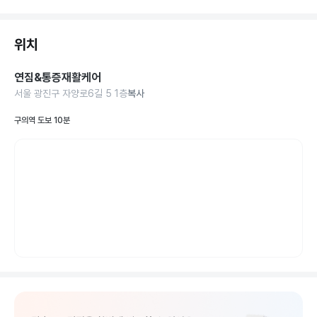
위치
연짐&통증재활케어
서울 광진구 자양로6길 5 1층
복사
구의역 도보 10분