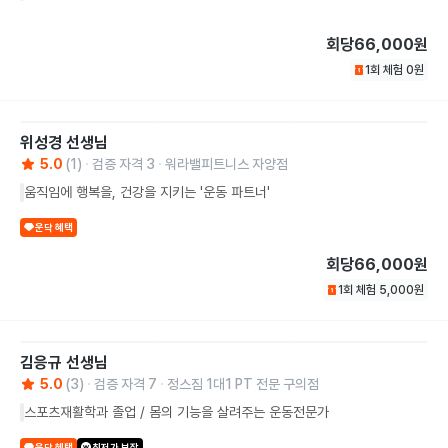
회당
66,000원
1회 체험
0
원
위성경
선생님
5.0
(
1
)
검증 자격
3
워라밸피트니스 자양점
움직임에 행복을, 건강을 지키는 '운동 파트너'
운닥 혜택
회당
66,000원
1회 체험
5,000
원
김응규
선생님
5.0
(
3
)
검증 자격
7
정스짐 1대1 PT 전문 구의점
스포츠재활학과 졸업 / 몸의 기능을 살려주는 운동전문가
운닥 혜택
최저가 보장