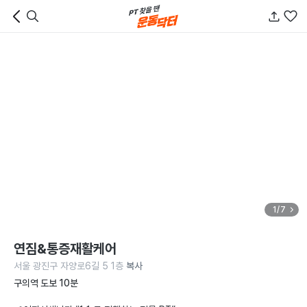
1/7
연짐&통증재활케어
서울 광진구 자양로6길 5 1층
복사
구의역 도보 10분