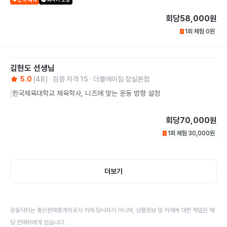
회당
58,000원
1회 체험
0
원
김현도
선생님
5.0
(
48
)
검증 자격
15
더블에이짐 잠실본점
한국체육대학교 체육학사, 니즈에 맞는 운동 방향 설정
회당
70,000원
1회 체험
30,000
원
더보기
운동닥터는 통신판매중개자로서 거래 당사자가 아니며, 상품정보 및 거래에 대한 책임은 해
당 판매자에게 있습니다.