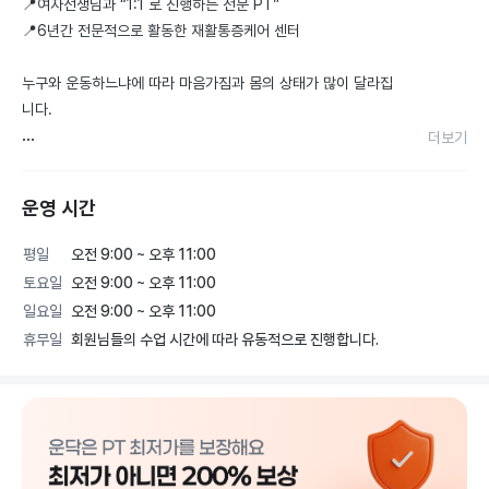
📍여자선생님과 “1:1 로 진행하는 전문 PT”

📍6년간 전문적으로 활동한 재활통증케어 센터

누구와 운동하느냐에 따라 마음가짐과 몸의 상태가 많이 달라집
니다. 

더보기
개인전문센터로 남들의 시선이 부담스러웠던 분들에게 추천드립
니다. 또 운동이 처음이라 어떻게 시작해야 할 지 몰랐던 분, 나
운영 시간
의 색다른 몸의 변화를 느끼고 싶은 분들은 편안하게 상담받아보
시는 걸 추천해드립니다^^

평일
오전 9:00 ~ 오후 11:00
토요일
오전 9:00 ~ 오후 11:00
🌼 오시는게 힘드신 분들은 상담 후 직접 찾아뵌 후 몸상태 체크 
일요일
오전 9:00 ~ 오후 11:00
후에 직접 찾아 뵈어 집에서도 또는 화상수업도 가능합니다!! 🌼
휴무일
회원님들의 수업 시간에 따라 유동적으로 진행합니다.