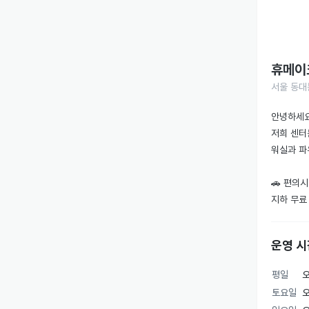
휴메이
서울 동대
안녕하세요
저희 센터
워실과 파
🚗 편의시
지하 무료 
등록 시 P
프라이빗 
운영 시
청결 관리
평일
오
👩‍🏫 P
토요일
오
체형 교정 