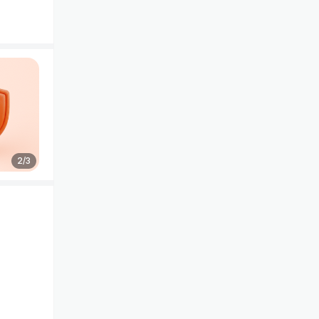
2
/
3