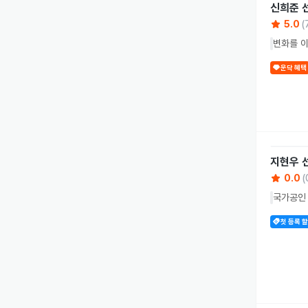
신희준
5.0
(
변화를 
운닥 혜택
지현우
0.0
(
국가공인 
첫 등록 