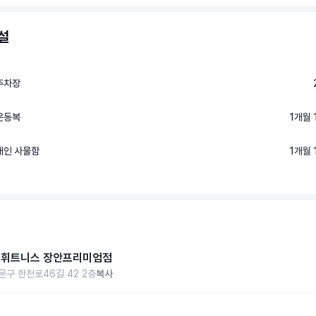
설
주차장
운동복
1개월 
개인 사물함
1개월 
휘트니스 장안프리미엄점
문구 한천로46길 42 2층
복사