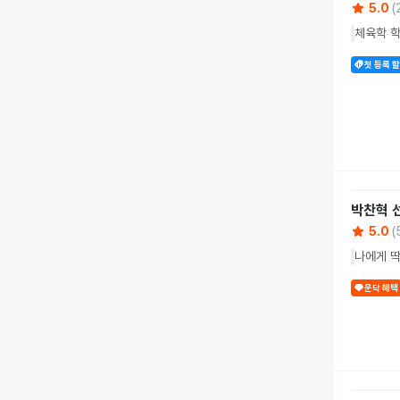
5.0
(
체육학 학
첫 등록 
박찬혁
5.0
(
나에게 딱
운닥 혜택