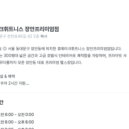
크휘트니스 장안프리미엄점
문구 한천로46길 42 2층
복사
 🙂 서울 동대문구 장안동에 위치한 휴메이크휘트니스 장안프리미엄점입니다.

는 300평대 넓은 공간과 고급 호텔식 인테리어로 쾌적함을 자랑하며, 프라이빗 샤
우더룸까지 갖춘 장안동 대표 프리미엄 헬스장입니다.

설 & 혜택

주차 2시간 지원

T 2회 무료 체험 제공

샤워실 & 파우더룸 완비

간
 및 친절 서비스 최우선 운영

전 6:00 ~ 오전 0:00
T 프로그램

전 8:00 ~ 오후 8:00
및 재활 전문 맞춤 PT
