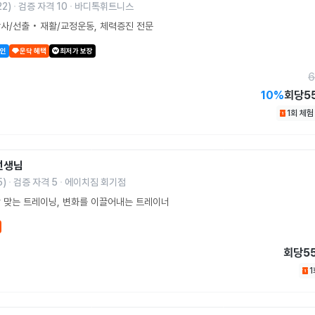
22
)
검증 자격
10
바디톡휘트니스
사/선출 • 재활/교정운동, 체력증진 전문
할인
운닥 혜택
최저가 보장
6
10
%
회당
5
1회 체
선생님
5
)
검증 자격
5
에이치짐 회기점
 맞는 트레이닝, 변화를 이끌어내는 트레이너
회당
5