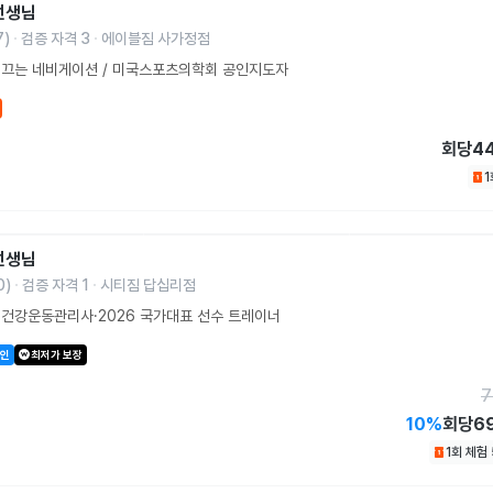
선생님
7
)
검증 자격
3
에이블짐 사가정점
이끄는 네비게이션 / 미국스포츠의학회 공인지도자
회당
4
선생님
0
)
검증 자격
1
시티짐 답십리점
건강운동관리사·2026 국가대표 선수 트레이너
할인
최저가 보장
7
10
%
회당
6
1회 체험