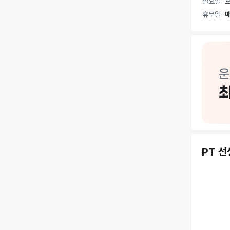
일요일
오
다이어트·
휴무일
매
케틀벨, T
모든 수업
동대문구 
센터 휴메
PT 