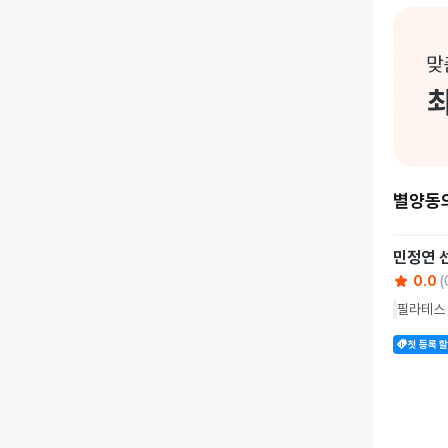
별양동
민정연
0.0
(
필라테스 
첫 등록 