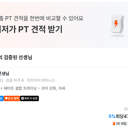
의 검증된 선생님
선생님
0
)
검증 자격
4
프리미어 피트니스
+ 웨이트 결합 트레이닝 • 코어 강화, 자세
할인
운닥 혜택
최저가 보장
5
5
%
회당
4
1회 체험