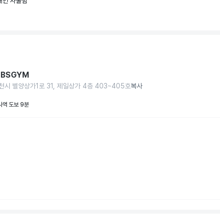
개인 사물함
BSGYM
천시 별양상가1로 31, 제일상가 4층 403~405호
복사
역 도보 9분