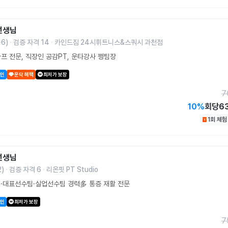
선생님
16
)
검증 자격
14
카인드짐 24시휘트니스&스쿼시 과천점
바프 전문, 직장인 공감PT, 운타강사 쩡팀장
할인
운닥 혜택
최저가 보장
7
10
%
회당
6
1회 체
선생님
2
)
검증 자격
6
리온핏 PT Studio
·대표선수팀·실업선수팀 경력多 통증 재활 전문
할인
최저가 보장
7