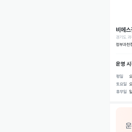
비에스
경기도 과
정부과천청
운영 시
평일
오
토요일
오
휴무일
일