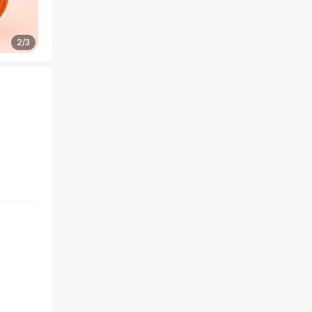
2
/
3