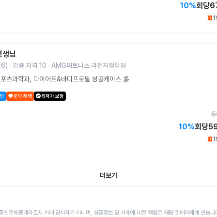
10
%
회당
6
선생님
16
)
검증 자격
10
AMG피트니스 과천지정타점
스포츠과학과, 다이어트&바디프로필 성공케이스 多
할인
운닥 혜택
최저가 보장
6
10
%
회당
5
더보기
통신판매중개자로서 거래 당사자가 아니며, 상품정보 및 거래에 대한 책임은 해당 판매자에게 있습니