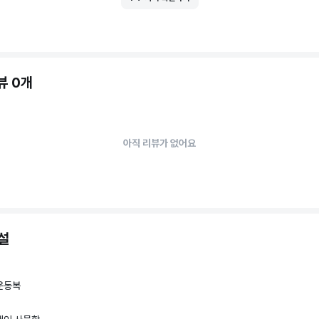
뷰 0개
아직 리뷰가 없어요
설
운동복