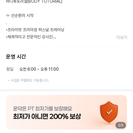
바디튜토리얼(BODY TUTORIAL)

♾ 선순환의 시작

.

▫️프라이빗 프리미엄 퍼스널 트레이닝

▫️체계적이고 전문적인 강사진

더보기
▫️오픈 이벤트 진행중‼️
운영 시간
평일
오전 6:00 ~ 오후 11:00
수업은 주말에도 가능합니다.
2
/
3