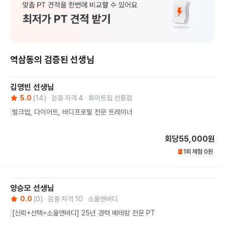
역삼동의 검증된 선생님
김영빈
선생님
5.0
(
14
)
검증 자격
4
화이트짐 선릉점
벌크업, 다이어트, 바디프로필 전문 트레이너
회당
55,000원
1회 체험
0
원
양승모
선생님
0.0
(
0
)
검증 자격
10
소울앤바디
[신뢰+선택=소울앤바디] 25년 경력 베테랑 전문 PT