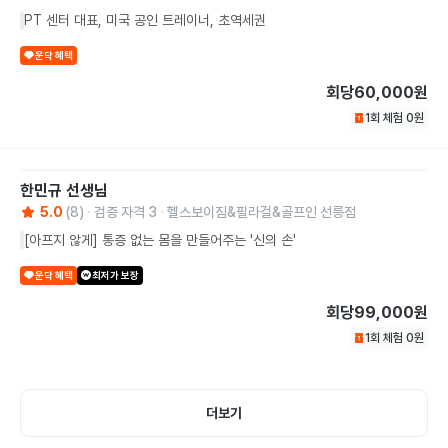
PT 센터 대표, 미국 공인 트레이너, 초역세권
운닥 혜택
회당
60,000원
1회 체험
0
원
한민규
선생님
5.0
(
8
)
검증 자격
3
헬스보이짐&필라걸&골프인 선릉점
[아프지 않게] 통증 없는 몸을 만들어주는 '신의 손'
운닥 혜택
최저가 보장
회당
99,000원
1회 체험
0
원
더보기