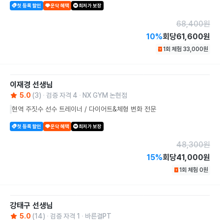
첫 등록 할인
운닥 혜택
최저가 보장
68,400
원
10
%
회당
61,600원
1회 체험
33,000
원
이재경
선생님
5.0
(
3
)
검증 자격
4
NX GYM 논현점
현역 주짓수 선수 트레이너 / 다이어트&체형 변화 전문
첫 등록 할인
운닥 혜택
최저가 보장
48,300
원
15
%
회당
41,000원
1회 체험
0
원
강태구
선생님
5.0
(
14
)
검증 자격
1
바른결PT