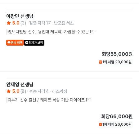
이광민
선생님
5.0
(
3
)
검증 자격
17
반포짐 서초
現보디빌딩 선수, 용인대 체육학, 자립할 수 있는 PT
운닥 혜택
최저가 보장
회당
55,000원
1회 체험
20,000
원
안재영
선생님
5.0
(
8
)
검증 자격
4
리스펙짐
격투기 선수 출신 / 웨이트·복싱 기반 다이어트 PT
회당
66,000원
1회 체험
26,000
원