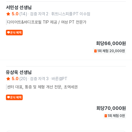
서민성
선생님
5.0
(
14
)
검증 자격
2
휘트니스피플 PT 이수점
다이어트&바디프로필 TIP 제공 / 여성 PT 전문가
운닥 혜택
회당
66,000원
1회 체험
20,000
원
유상욱
선생님
5.0
(
20
)
검증 자격
3
바른결PT
센터 대표, 통증 및 체형 개선 전문, 초역세권
운닥 혜택
회당
70,000원
1회 체험
0
원