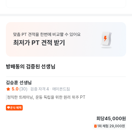
방배동의 검증된 선생님
김승훈
선생님
5.0
(
30
)
검증 자격
4
에이몬드짐
정직한 트레이닝, 운동 독립을 위한 원리 위주 PT
운닥 혜택
회당
45,000원
1회 체험
29,000
원