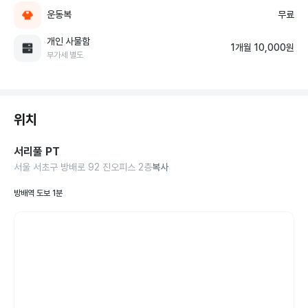
운동복
무료
개인 사물함
1개월 10,000원
부가세 별도
위치
서리풀 PT
서울 서초구 방배로 92 진오피스 2층
복사
방배역 도보 1분