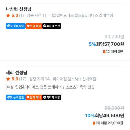
나상현
선생님
5.0
(
1
)
검증 자격
11
머슬업피트니스 헬스&필라테스 갈매역점
첫 등록 할인
운닥 혜택
최저가 보장
60,700
원
5
%
회당
57,700원
1회 체험
0
원
세리
선생님
5.0
(
17
)
검증 자격
14
파이어짐 헬스&pt 신내역점
여성 힙업&다이어트 전문 트레이너 / 스포츠교육학 전공
첫 등록 할인
운닥 혜택
최저가 보장
55,000
원
10
%
회당
49,500원
1회 체험
22,000
원