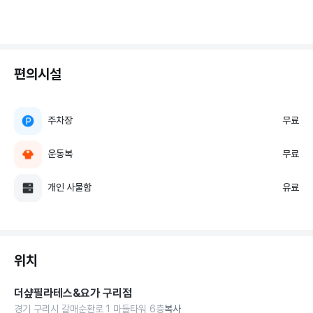
편의시설
주차장
무료
운동복
무료
개인 사물함
유료
위치
더샾필라테스&요가 구리점
경기 구리시 갈매순환로 1 마들타워 6층
복사