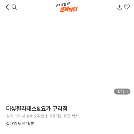
1/13
더샾필라테스&요가 구리점
경기 구리시 갈매순환로 1 마들타워 6층
복사
갈매역 도보 16분