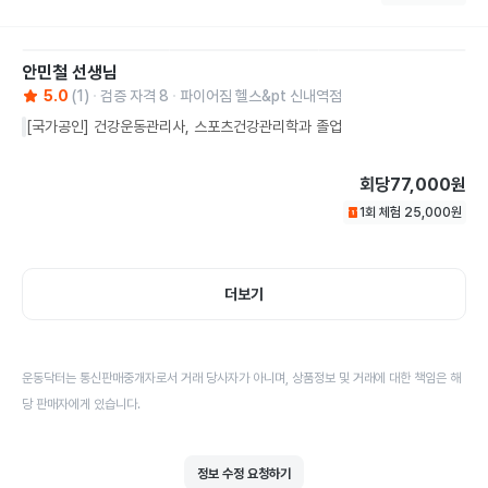
안민철
선생님
5.0
(
1
)
검증 자격
8
파이어짐 헬스&pt 신내역점
[국가공인] 건강운동관리사, 스포츠건강관리학과 졸업
회당
77,000원
1회 체험
25,000
원
더보기
운동닥터는 통신판매중개자로서 거래 당사자가 아니며, 상품정보 및 거래에 대한 책임은 해
당 판매자에게 있습니다.
정보 수정 요청하기