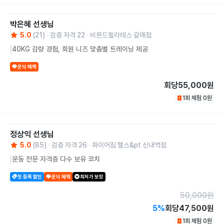
박은혜
선생님
5.0
(
21
)
검증 자격
22
비욘드필라테스 갈매점
40KG 감량 경험, 회원 니즈 맞춤별 트레이닝 제공
운닥 혜택
회당
55,000원
1회 체험
0
원
정상익
선생님
5.0
(
85
)
검증 자격
26
파이어짐 헬스&pt 신내역점
운동 전문 자격증 다수 보유 코치
첫 등록 할인
운닥 혜택
최저가 보장
50,000
원
5
%
회당
47,500원
1회 체험
0
원